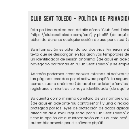
Club Seat Toledo - Política de privacid
Esta política explica con detalle cómo “Club Seat Tole
“https://clubseattoledo.com/foro”) y phpBB (de aquí e
obtenida durante cualquier sesión de uso por usted (
Su información es obtenida por dos vías. Primerament
texto que se descargan en los archivos temporales del
un identificador de sesión anónima (de aquí en adel
navegado por temas en “Club Seat Toledo” y se emplea 
Además podemos crear cookies externas al software p
las páginas creadas por el software phpBB. La segund
como usuario anónimo (de aquí en adelante “envíos a
registrarse y mientras se haya identificado (de aquí 
Su cuenta como mínimo constará de un nombre único d
(de aquí en adelante “su contraseña”) y una direcció
protegida por las leyes de protección de datos aplic
dirección de e-mail requerida por “Club Seat Toledo” du
tiene la opción de qué información en su cuenta será
automáticamente por el software phpBB.