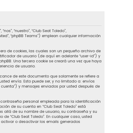
nos”, “nuestro”, “Club Seat Toledo”,
imited”, “phpBB Teams”) emplean cualquier información
ero de cookies, las cuales son un pequeño archivo de
ificador de usuario (de aquí en adelante “user-id”) y
phpBB. Una tercera cookie se creará una vez que haya
riencia de usuario.
lcance de este documento que solamente se refiere a
ed envía. Esto puede ser, y no limitado a: envíos
u cuenta”) y mensajes enviados por usted después de
contraseña personal empleada para la identificación
ación de su cuenta en “Club Seat Toledo” está
ás allá de su nombre de usuario, su contraseña y su
rio de “Club Seat Toledo”. En cualquier caso, usted
 activar o desactivar los emails generados