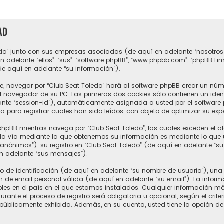
ad
do” junto con sus empresas asociadas (de aquí en adelante “nosotros”, “
n adelante “ellos”, “sus”, “software phpBB”, “www.phpbb.com”, “phpBB L
de aquí en adelante “su información”).
e, navegar por “Club Seat Toledo” hará al software phpBB crear un núm
 navegador de su PC. Las primeras dos cookies sólo contienen un ident
ante “session-id”), automáticamente asignada a usted por el software 
para registrar cuales han sido leídos, con objeto de optimizar su expe
hpBB mientras navega por “Club Seat Toledo”, las cuales exceden el a
a vía mediante la que obtenemos su información es mediante lo que ust
nónimos”), su registro en “Club Seat Toledo” (de aquí en adelante “s
en adelante “sus mensajes”).
e identificación (de aquí en adelante “su nombre de usuario”), una 
n de email personal válida (de aquí en adelante “su email”). La inform
ables en el país en el que estamos instalados. Cualquier información m
rante el proceso de registro será obligatoria u opcional, según el crite
 públicamente exhibida. Además, en su cuenta, usted tiene la opción de