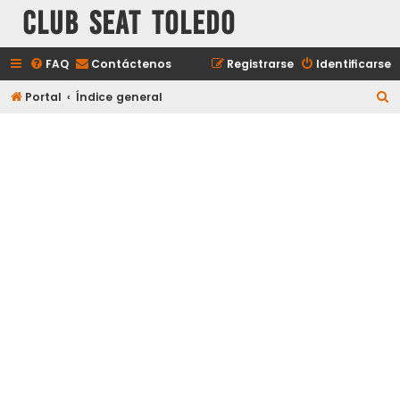
Club Seat Toledo
FAQ
Contáctenos
Registrarse
Identificarse
B
Portal
Índice general
u
s
c
a
r