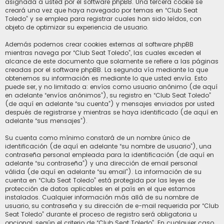
asignada a usted por el software phpBB. Una tercera cookie se
creará una vez que haya navegado por temas en “Club Seat
Toledo” y se emplea para registrar cuales han sido leídos, con
objeto de optimizar su experiencia de usuario.
Además podemos crear cookies externas al software phpBB
mientras navega por “Club Seat Toledo”, las cuales exceden el
alcance de este documento que solamente se refiere a las páginas
creadas por el software phpBB. La segunda vía mediante la que
obtenemos su información es mediante lo que usted envía. Esto
puede ser, y no limitado a: envíos como usuario anónimo (de aquí
en adelante “envíos anónimos”), su registro en “Club Seat Toledo”
(de aquí en adelante “su cuenta”) y mensajes enviados por usted
después de registrarse y mientras se haya identificado (de aquí en
adelante “sus mensajes”).
Su cuenta como mínimo constará de un nombre único de
identificación (de aquí en adelante “su nombre de usuario”), una
contraseña personal empleada para la identificación (de aquí en
adelante “su contraseña”) y una dirección de email personal
válida (de aquí en adelante “su email”). La información de su
cuenta en “Club Seat Toledo” está protegida por las leyes de
protección de datos aplicables en el país en el que estamos
instalados. Cualquier información más allá de su nombre de
usuario, su contraseña y su dirección de e-mail requerida por “Club
Seat Toledo” durante el proceso de registro será obligatoria u
opcional, según el criterio de “Club Seat Toledo”. En cualquier caso,