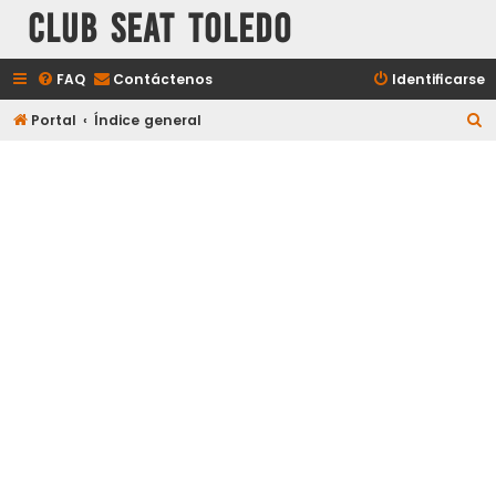
Club Seat Toledo
FAQ
Contáctenos
Identificarse
B
Portal
Índice general
u
s
c
a
r