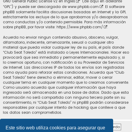
GNU General Public License v2 en Ingles
” (de aquí en adelante
“GPL”) y puede ser descargada de
www.phpbb.com
. El software
phpBB solamente facilita discusiones basadas en Internet y la GPL
estrictamente los excluye de lo que aprobamos y/o desaprobamos
como conductas y/o contenido permisible. Para más información
sobre phpBB, por favor visite:
https://www.phpbb.com/
.
Acuerda no enviar ningun contenido abusivo, obsceno, vulgar,
difamatorio, indecente, amenazante, sexual o cualquier otro
material que pueda violar cualquier ley de su país, el país donde
“Club Seat Toledo” está instalado o Leyes Internacionales. Hacer eso
provocará que sea inmediata y permanentemente expulsado y, si
lo creemos oportuno, con notificación a su Proveedor de Servicios
de Internet. Las direcciones IP de todos los envíos son registradas
como ayuda para reforzar estas condiciones. Acuerda que “Club
Seat Toledo” tiene derecho a eliminar, editar, mover o cerrar
cualquier tema en cualquier momento que lo creamos conveniente.
Como usuario acuerda que cualquier información que haya
ingresado será almacenada en una base de datos. Dado que esta
información no será compartida con ninguna tercera parte sin su
consentimiento, ni “Club Seat Toledo” ni phpBB podrán considerarse
responsables por cualquier intento de hacking que conlleve a que
los datos sean comprometidos.
Este sitio web utiliza cookies para asegurar que