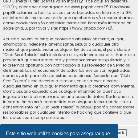
GNU General Public License v2 en Ingles
” (de aquí en adelante
“GPL”) y puede ser descargada de
www.phpbb.com
. El software
phpBB solamente facilita discusiones basadas en Internet y la GPL
estrictamente los excluye de lo que aprobamos y/o desaprobamos
como conductas y/o contenido permisible. Para más información
sobre phpBB, por favor visite:
https://www.phpbb.com/
.
Acuerda no enviar ningun contenido abusivo, obsceno, vulgar,
difamatorio, indecente, amenazante, sexual o cualquier otro
material que pueda violar cualquier ley de su país, el país donde
“Club Seat Toledo” está instalado o Leyes Internacionales. Hacer eso
provocará que sea inmediata y permanentemente expulsado y, si
lo creemos oportuno, con notificación a su Proveedor de Servicios
de Internet. Las direcciones IP de todos los envíos son registradas
como ayuda para reforzar estas condiciones. Acuerda que “Club
Seat Toledo” tiene derecho a eliminar, editar, mover o cerrar
cualquier tema en cualquier momento que lo creamos conveniente.
Como usuario acuerda que cualquier información que haya
ingresado será almacenada en una base de datos. Dado que esta
información no será compartida con ninguna tercera parte sin su
consentimiento, ni “Club Seat Toledo” ni phpBB podrán considerarse
responsables por cualquier intento de hacking que conlleve a que
los datos sean comprometidos.
Este sitio web utiliza cookies para asegurar que