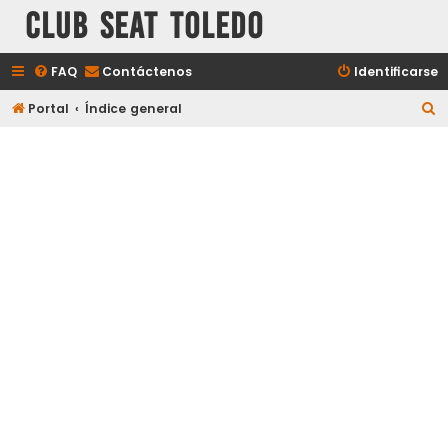
Club Seat Toledo
FAQ
Contáctenos
Identificarse
B
Portal
Índice general
u
s
c
a
r