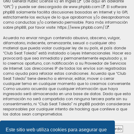
GNU General Public License v2 en Ingles
” (de aquí en adelante
“GPL”) y puede ser descargada de
www.phpbb.com
. El software
phpBB solamente facilita discusiones basadas en Internet y la GPL
estrictamente los excluye de lo que aprobamos y/o desaprobamos
como conductas y/o contenido permisible. Para más información
sobre phpBB, por favor visite:
https://www.phpbb.com/
.
Acuerda no enviar ningun contenido abusivo, obsceno, vulgar,
difamatorio, indecente, amenazante, sexual o cualquier otro
material que pueda violar cualquier ley de su país, el país donde
“Club Seat Toledo” está instalado o Leyes Internacionales. Hacer eso
provocará que sea inmediata y permanentemente expulsado y, si
lo creemos oportuno, con notificación a su Proveedor de Servicios
de Internet. Las direcciones IP de todos los envíos son registradas
como ayuda para reforzar estas condiciones. Acuerda que “Club
Seat Toledo” tiene derecho a eliminar, editar, mover o cerrar
cualquier tema en cualquier momento que lo creamos conveniente.
Como usuario acuerda que cualquier información que haya
ingresado será almacenada en una base de datos. Dado que esta
información no será compartida con ninguna tercera parte sin su
consentimiento, ni “Club Seat Toledo” ni phpBB podrán considerarse
responsables por cualquier intento de hacking que conlleve a que
los datos sean comprometidos.
Este sitio web utiliza cookies para asegurar que