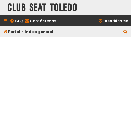
Club Seat Toledo
FAQ
Contáctenos
Identificarse
B
Portal
Índice general
u
s
c
a
r