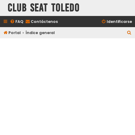
Club Seat Toledo
FAQ
Contáctenos
Identificarse
B
Portal
Índice general
u
s
c
a
r