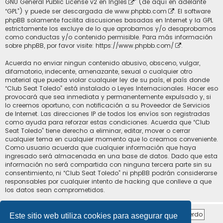
GNU General Public License v2 en Ingles
” (de aquí en adelante
“GPL”) y puede ser descargada de
www.phpbb.com
. El software
phpBB solamente facilita discusiones basadas en Internet y la GPL
estrictamente los excluye de lo que aprobamos y/o desaprobamos
como conductas y/o contenido permisible. Para más información
sobre phpBB, por favor visite:
https://www.phpbb.com/
.
Acuerda no enviar ningun contenido abusivo, obsceno, vulgar,
difamatorio, indecente, amenazante, sexual o cualquier otro
material que pueda violar cualquier ley de su país, el país donde
“Club Seat Toledo” está instalado o Leyes Internacionales. Hacer eso
provocará que sea inmediata y permanentemente expulsado y, si
lo creemos oportuno, con notificación a su Proveedor de Servicios
de Internet. Las direcciones IP de todos los envíos son registradas
como ayuda para reforzar estas condiciones. Acuerda que “Club
Seat Toledo” tiene derecho a eliminar, editar, mover o cerrar
cualquier tema en cualquier momento que lo creamos conveniente.
Como usuario acuerda que cualquier información que haya
ingresado será almacenada en una base de datos. Dado que esta
información no será compartida con ninguna tercera parte sin su
consentimiento, ni “Club Seat Toledo” ni phpBB podrán considerarse
responsables por cualquier intento de hacking que conlleve a que
los datos sean comprometidos.
Este sitio web utiliza cookies para asegurar que