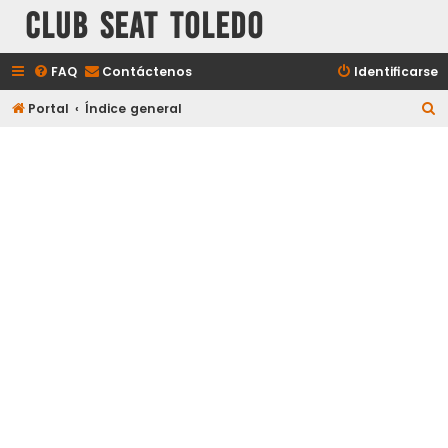
Club Seat Toledo
FAQ
Contáctenos
Identificarse
B
Portal
Índice general
u
s
c
a
r