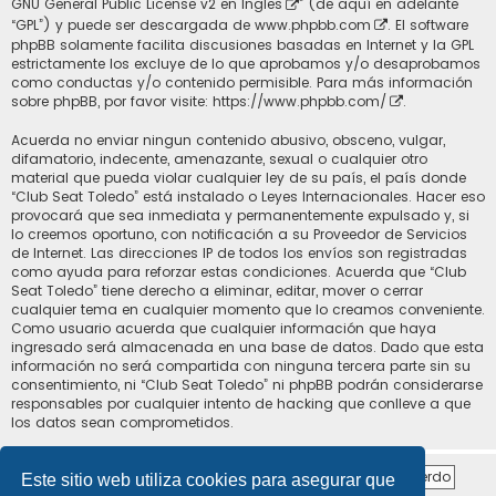
GNU General Public License v2 en Ingles
” (de aquí en adelante
“GPL”) y puede ser descargada de
www.phpbb.com
. El software
phpBB solamente facilita discusiones basadas en Internet y la GPL
estrictamente los excluye de lo que aprobamos y/o desaprobamos
como conductas y/o contenido permisible. Para más información
sobre phpBB, por favor visite:
https://www.phpbb.com/
.
Acuerda no enviar ningun contenido abusivo, obsceno, vulgar,
difamatorio, indecente, amenazante, sexual o cualquier otro
material que pueda violar cualquier ley de su país, el país donde
“Club Seat Toledo” está instalado o Leyes Internacionales. Hacer eso
provocará que sea inmediata y permanentemente expulsado y, si
lo creemos oportuno, con notificación a su Proveedor de Servicios
de Internet. Las direcciones IP de todos los envíos son registradas
como ayuda para reforzar estas condiciones. Acuerda que “Club
Seat Toledo” tiene derecho a eliminar, editar, mover o cerrar
cualquier tema en cualquier momento que lo creamos conveniente.
Como usuario acuerda que cualquier información que haya
ingresado será almacenada en una base de datos. Dado que esta
información no será compartida con ninguna tercera parte sin su
consentimiento, ni “Club Seat Toledo” ni phpBB podrán considerarse
responsables por cualquier intento de hacking que conlleve a que
los datos sean comprometidos.
Este sitio web utiliza cookies para asegurar que