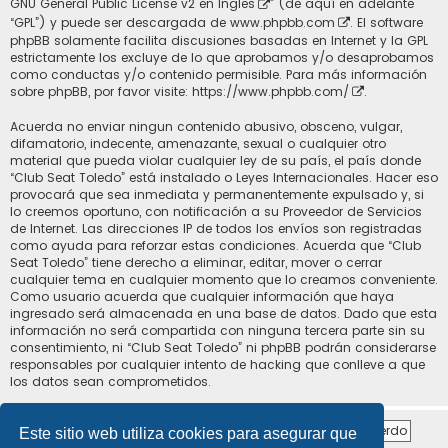
GNU General Public License v2 en Ingles
” (de aquí en adelante
“GPL”) y puede ser descargada de
www.phpbb.com
. El software
phpBB solamente facilita discusiones basadas en Internet y la GPL
estrictamente los excluye de lo que aprobamos y/o desaprobamos
como conductas y/o contenido permisible. Para más información
sobre phpBB, por favor visite:
https://www.phpbb.com/
.
Acuerda no enviar ningun contenido abusivo, obsceno, vulgar,
difamatorio, indecente, amenazante, sexual o cualquier otro
material que pueda violar cualquier ley de su país, el país donde
“Club Seat Toledo” está instalado o Leyes Internacionales. Hacer eso
provocará que sea inmediata y permanentemente expulsado y, si
lo creemos oportuno, con notificación a su Proveedor de Servicios
de Internet. Las direcciones IP de todos los envíos son registradas
como ayuda para reforzar estas condiciones. Acuerda que “Club
Seat Toledo” tiene derecho a eliminar, editar, mover o cerrar
cualquier tema en cualquier momento que lo creamos conveniente.
Como usuario acuerda que cualquier información que haya
ingresado será almacenada en una base de datos. Dado que esta
información no será compartida con ninguna tercera parte sin su
consentimiento, ni “Club Seat Toledo” ni phpBB podrán considerarse
responsables por cualquier intento de hacking que conlleve a que
los datos sean comprometidos.
Este sitio web utiliza cookies para asegurar que