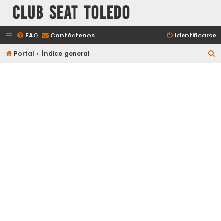
Club Seat Toledo
FAQ
Contáctenos
Identificarse
B
Portal
Índice general
u
s
c
a
r