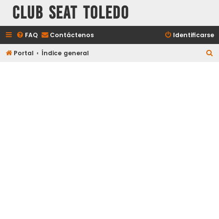
Club Seat Toledo
FAQ
Contáctenos
Identificarse
B
Portal
Índice general
u
s
c
a
r