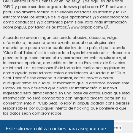
GNU General Public License v2 en Ingles
” (de aquí en adelante
“GPL”) y puede ser descargada de
www.phpbb.com
. El software
phpBB solamente facilita discusiones basadas en Internet y la GPL
estrictamente los excluye de lo que aprobamos y/o desaprobamos
como conductas y/o contenido permisible. Para más información
sobre phpBB, por favor visite:
https://www.phpbb.com/
.
Acuerda no enviar ningun contenido abusivo, obsceno, vulgar,
difamatorio, indecente, amenazante, sexual o cualquier otro
material que pueda violar cualquier ley de su país, el país donde
“Club Seat Toledo” está instalado o Leyes Internacionales. Hacer eso
provocará que sea inmediata y permanentemente expulsado y, si
lo creemos oportuno, con notificación a su Proveedor de Servicios
de Internet. Las direcciones IP de todos los envíos son registradas
como ayuda para reforzar estas condiciones. Acuerda que “Club
Seat Toledo” tiene derecho a eliminar, editar, mover o cerrar
cualquier tema en cualquier momento que lo creamos conveniente.
Como usuario acuerda que cualquier información que haya
ingresado será almacenada en una base de datos. Dado que esta
información no será compartida con ninguna tercera parte sin su
consentimiento, ni “Club Seat Toledo” ni phpBB podrán considerarse
responsables por cualquier intento de hacking que conlleve a que
los datos sean comprometidos.
Este sitio web utiliza cookies para asegurar que