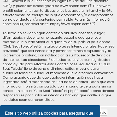
GNU General Public License v2 en Ingles
” (de aquí en adelante
“GPL”) y puede ser descargada de
www.phpbb.com
. El software
phpBB solamente facilita discusiones basadas en Internet y la GPL
estrictamente los excluye de lo que aprobamos y/o desaprobamos
como conductas y/o contenido permisible. Para más información
sobre phpBB, por favor visite:
https://www.phpbb.com/
.
Acuerda no enviar ningun contenido abusivo, obsceno, vulgar,
difamatorio, indecente, amenazante, sexual o cualquier otro
material que pueda violar cualquier ley de su país, el país donde
“Club Seat Toledo” está instalado o Leyes Internacionales. Hacer eso
provocará que sea inmediata y permanentemente expulsado y, si
lo creemos oportuno, con notificación a su Proveedor de Servicios
de Internet. Las direcciones IP de todos los envíos son registradas
como ayuda para reforzar estas condiciones. Acuerda que “Club
Seat Toledo” tiene derecho a eliminar, editar, mover o cerrar
cualquier tema en cualquier momento que lo creamos conveniente.
Como usuario acuerda que cualquier información que haya
ingresado será almacenada en una base de datos. Dado que esta
información no será compartida con ninguna tercera parte sin su
consentimiento, ni “Club Seat Toledo” ni phpBB podrán considerarse
responsables por cualquier intento de hacking que conlleve a que
los datos sean comprometidos.
Este sitio web utiliza cookies para asegurar que