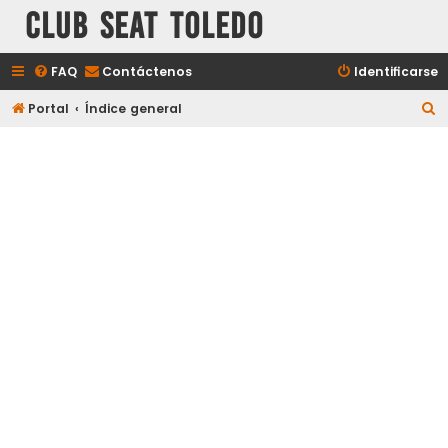
Club Seat Toledo
FAQ
Contáctenos
Identificarse
B
Portal
Índice general
u
s
c
a
r