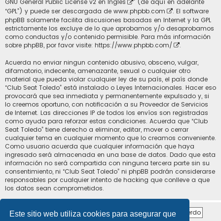
GNU General Public License v2 en Ingles
” (de aquí en adelante
“GPL”) y puede ser descargada de
www.phpbb.com
. El software
phpBB solamente facilita discusiones basadas en Internet y la GPL
estrictamente los excluye de lo que aprobamos y/o desaprobamos
como conductas y/o contenido permisible. Para más información
sobre phpBB, por favor visite:
https://www.phpbb.com/
.
Acuerda no enviar ningun contenido abusivo, obsceno, vulgar,
difamatorio, indecente, amenazante, sexual o cualquier otro
material que pueda violar cualquier ley de su país, el país donde
“Club Seat Toledo” está instalado o Leyes Internacionales. Hacer eso
provocará que sea inmediata y permanentemente expulsado y, si
lo creemos oportuno, con notificación a su Proveedor de Servicios
de Internet. Las direcciones IP de todos los envíos son registradas
como ayuda para reforzar estas condiciones. Acuerda que “Club
Seat Toledo” tiene derecho a eliminar, editar, mover o cerrar
cualquier tema en cualquier momento que lo creamos conveniente.
Como usuario acuerda que cualquier información que haya
ingresado será almacenada en una base de datos. Dado que esta
información no será compartida con ninguna tercera parte sin su
consentimiento, ni “Club Seat Toledo” ni phpBB podrán considerarse
responsables por cualquier intento de hacking que conlleve a que
los datos sean comprometidos.
Este sitio web utiliza cookies para asegurar que