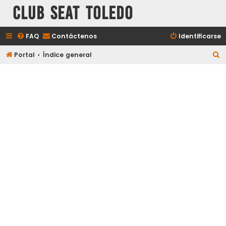
Club Seat Toledo
FAQ
Contáctenos
Identificarse
B
Portal
Índice general
u
s
c
a
r