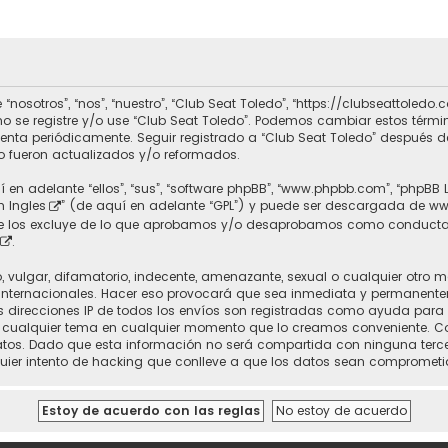
 “nosotros”, “nos”, “nuestro”, “Club Seat Toledo”, “https://clubseattole
r no se registre y/o use “Club Seat Toledo”. Podemos cambiar estos térm
uenta periódicamente. Seguir registrado a “Club Seat Toledo” después 
 fueron actualizados y/o reformados.
 en adelante “ellos”, “sus”, “software phpBB”, “www.phpbb.com”, “phpBB 
n Ingles
” (de aquí en adelante “GPL”) y puede ser descargada de
ww
nte los excluye de lo que aprobamos y/o desaprobamos como conducta
.
vulgar, difamatorio, indecente, amenazante, sexual o cualquier otro mat
 Internacionales. Hacer eso provocará que sea inmediata y permanente
 Las direcciones IP de todos los envíos son registradas como ayuda para
rrar cualquier tema en cualquier momento que lo creamos conveniente.
. Dado que esta información no será compartida con ninguna tercera 
uier intento de hacking que conlleve a que los datos sean comprometi