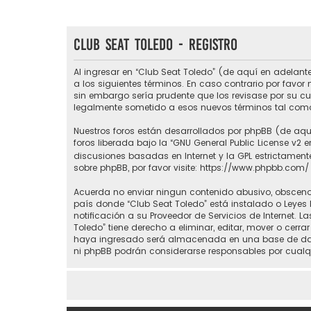
Club Seat Toledo - Registro
Al ingresar en “Club Seat Toledo” (de aquí en adelante
a los siguientes términos. En caso contrario por favo
sin embargo sería prudente que los revisase por su c
legalmente sometido a esos nuevos términos tal como
Nuestros foros están desarrollados por phpBB (de aquí
foros liberada bajo la “
GNU General Public License v2 e
discusiones basadas en Internet y la GPL estrictame
sobre phpBB, por favor visite:
https://www.phpbb.com/
Acuerda no enviar ningun contenido abusivo, obsceno, 
país donde “Club Seat Toledo” está instalado o Leyes
notificación a su Proveedor de Servicios de Internet.
Toledo” tiene derecho a eliminar, editar, mover o ce
haya ingresado será almacenada en una base de datos
ni phpBB podrán considerarse responsables por cualq