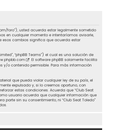
do.com/foro”), usted acuerda estar legalmente sometido
inos en cualquier momento e intentaríamos avisarle,
de esos cambios significa que acuerda estar
Limited”, “phpBB Teams”) el cual es una solución de
w.phpbb.com
. El software phpBB solamente facilita
s y/o contenido permisible. Para más información
erial que pueda violar cualquier ley de su país, el
mente expulsado y, si lo creemos oportuno, con
 reforzar estas condiciones. Acuerda que “Club Seat
 Como usuario acuerda que cualquier información que
parte sin su consentimiento, ni “Club Seat Toledo”
dos.