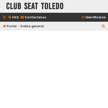
Club Seat Toledo
FAQ
Contáctenos
Identificarse
B
Portal
Índice general
u
s
c
a
r