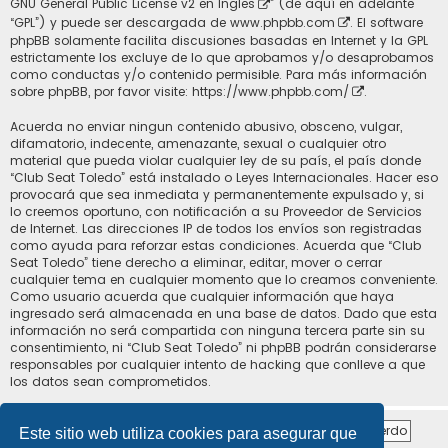
GNU General Public License v2 en Ingles
” (de aquí en adelante
“GPL”) y puede ser descargada de
www.phpbb.com
. El software
phpBB solamente facilita discusiones basadas en Internet y la GPL
estrictamente los excluye de lo que aprobamos y/o desaprobamos
como conductas y/o contenido permisible. Para más información
sobre phpBB, por favor visite:
https://www.phpbb.com/
.
Acuerda no enviar ningun contenido abusivo, obsceno, vulgar,
difamatorio, indecente, amenazante, sexual o cualquier otro
material que pueda violar cualquier ley de su país, el país donde
“Club Seat Toledo” está instalado o Leyes Internacionales. Hacer eso
provocará que sea inmediata y permanentemente expulsado y, si
lo creemos oportuno, con notificación a su Proveedor de Servicios
de Internet. Las direcciones IP de todos los envíos son registradas
como ayuda para reforzar estas condiciones. Acuerda que “Club
Seat Toledo” tiene derecho a eliminar, editar, mover o cerrar
cualquier tema en cualquier momento que lo creamos conveniente.
Como usuario acuerda que cualquier información que haya
ingresado será almacenada en una base de datos. Dado que esta
información no será compartida con ninguna tercera parte sin su
consentimiento, ni “Club Seat Toledo” ni phpBB podrán considerarse
responsables por cualquier intento de hacking que conlleve a que
los datos sean comprometidos.
Este sitio web utiliza cookies para asegurar que