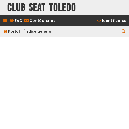
Club Seat Toledo
FAQ
Contáctenos
Identificarse
B
Portal
Índice general
u
s
c
a
r