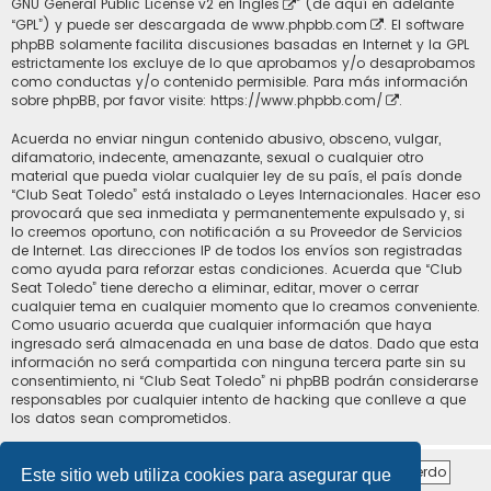
GNU General Public License v2 en Ingles
” (de aquí en adelante
“GPL”) y puede ser descargada de
www.phpbb.com
. El software
phpBB solamente facilita discusiones basadas en Internet y la GPL
estrictamente los excluye de lo que aprobamos y/o desaprobamos
como conductas y/o contenido permisible. Para más información
sobre phpBB, por favor visite:
https://www.phpbb.com/
.
Acuerda no enviar ningun contenido abusivo, obsceno, vulgar,
difamatorio, indecente, amenazante, sexual o cualquier otro
material que pueda violar cualquier ley de su país, el país donde
“Club Seat Toledo” está instalado o Leyes Internacionales. Hacer eso
provocará que sea inmediata y permanentemente expulsado y, si
lo creemos oportuno, con notificación a su Proveedor de Servicios
de Internet. Las direcciones IP de todos los envíos son registradas
como ayuda para reforzar estas condiciones. Acuerda que “Club
Seat Toledo” tiene derecho a eliminar, editar, mover o cerrar
cualquier tema en cualquier momento que lo creamos conveniente.
Como usuario acuerda que cualquier información que haya
ingresado será almacenada en una base de datos. Dado que esta
información no será compartida con ninguna tercera parte sin su
consentimiento, ni “Club Seat Toledo” ni phpBB podrán considerarse
responsables por cualquier intento de hacking que conlleve a que
los datos sean comprometidos.
Este sitio web utiliza cookies para asegurar que