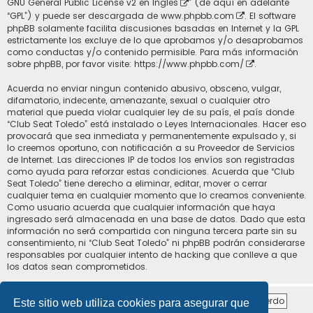
GNU General Public License v2 en Ingles
” (de aquí en adelante
“GPL”) y puede ser descargada de
www.phpbb.com
. El software
phpBB solamente facilita discusiones basadas en Internet y la GPL
estrictamente los excluye de lo que aprobamos y/o desaprobamos
como conductas y/o contenido permisible. Para más información
sobre phpBB, por favor visite:
https://www.phpbb.com/
.
Acuerda no enviar ningun contenido abusivo, obsceno, vulgar,
difamatorio, indecente, amenazante, sexual o cualquier otro
material que pueda violar cualquier ley de su país, el país donde
“Club Seat Toledo” está instalado o Leyes Internacionales. Hacer eso
provocará que sea inmediata y permanentemente expulsado y, si
lo creemos oportuno, con notificación a su Proveedor de Servicios
de Internet. Las direcciones IP de todos los envíos son registradas
como ayuda para reforzar estas condiciones. Acuerda que “Club
Seat Toledo” tiene derecho a eliminar, editar, mover o cerrar
cualquier tema en cualquier momento que lo creamos conveniente.
Como usuario acuerda que cualquier información que haya
ingresado será almacenada en una base de datos. Dado que esta
información no será compartida con ninguna tercera parte sin su
consentimiento, ni “Club Seat Toledo” ni phpBB podrán considerarse
responsables por cualquier intento de hacking que conlleve a que
los datos sean comprometidos.
Este sitio web utiliza cookies para asegurar que