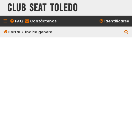
Club Seat Toledo
FAQ
Contáctenos
Identificarse
B
Portal
Índice general
u
s
c
a
r