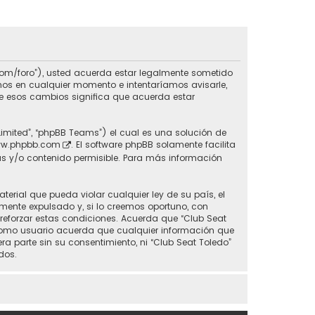
do.com/foro”), usted acuerda estar legalmente sometido
inos en cualquier momento e intentaríamos avisarle,
de esos cambios significa que acuerda estar
Limited”, “phpBB Teams”) el cual es una solución de
w.phpbb.com
. El software phpBB solamente facilita
s y/o contenido permisible. Para más información
erial que pueda violar cualquier ley de su país, el
mente expulsado y, si lo creemos oportuno, con
 reforzar estas condiciones. Acuerda que “Club Seat
 Como usuario acuerda que cualquier información que
parte sin su consentimiento, ni “Club Seat Toledo”
dos.