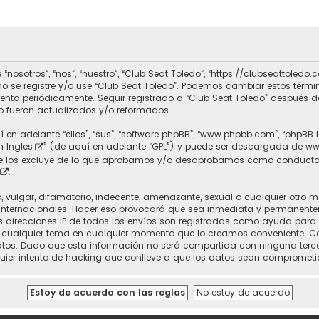
 “nosotros”, “nos”, “nuestro”, “Club Seat Toledo”, “https://clubseattole
r no se registre y/o use “Club Seat Toledo”. Podemos cambiar estos térm
uenta periódicamente. Seguir registrado a “Club Seat Toledo” después 
 fueron actualizados y/o reformados.
 en adelante “ellos”, “sus”, “software phpBB”, “www.phpbb.com”, “phpBB 
n Ingles
” (de aquí en adelante “GPL”) y puede ser descargada de
ww
nte los excluye de lo que aprobamos y/o desaprobamos como conducta
.
vulgar, difamatorio, indecente, amenazante, sexual o cualquier otro mat
 Internacionales. Hacer eso provocará que sea inmediata y permanente
 Las direcciones IP de todos los envíos son registradas como ayuda para
rrar cualquier tema en cualquier momento que lo creamos conveniente.
. Dado que esta información no será compartida con ninguna tercera 
uier intento de hacking que conlleve a que los datos sean comprometi