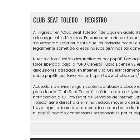
Club Seat Toledo - Registro
Al ingresar en “Club Seat Toledo” (de aquí en adelante
a los siguientes términos. En caso contrario por favo
sin embargo sería prudente que los revisase por su c
legalmente sometido a esos nuevos términos tal como
Nuestros foros están desarrollados por phpBB (de aquí
foros liberada bajo la “
GNU General Public License v2 e
discusiones basadas en Internet y la GPL estrictame
sobre phpBB, por favor visite:
https://www.phpbb.com/
Acuerda no enviar ningun contenido abusivo, obsceno, 
país donde “Club Seat Toledo” está instalado o Leyes
notificación a su Proveedor de Servicios de Internet.
Toledo” tiene derecho a eliminar, editar, mover o ce
haya ingresado será almacenada en una base de datos
ni phpBB podrán considerarse responsables por cualq