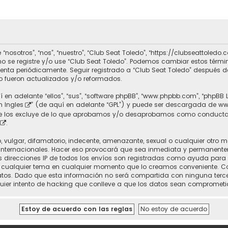
 “nosotros”, “nos”, “nuestro”, “Club Seat Toledo”, “https://clubseattole
r no se registre y/o use “Club Seat Toledo”. Podemos cambiar estos térm
uenta periódicamente. Seguir registrado a “Club Seat Toledo” después 
 fueron actualizados y/o reformados.
 en adelante “ellos”, “sus”, “software phpBB”, “www.phpbb.com”, “phpBB 
n Ingles
” (de aquí en adelante “GPL”) y puede ser descargada de
ww
nte los excluye de lo que aprobamos y/o desaprobamos como conducta
.
vulgar, difamatorio, indecente, amenazante, sexual o cualquier otro mat
 Internacionales. Hacer eso provocará que sea inmediata y permanente
 Las direcciones IP de todos los envíos son registradas como ayuda para
rrar cualquier tema en cualquier momento que lo creamos conveniente.
. Dado que esta información no será compartida con ninguna tercera 
uier intento de hacking que conlleve a que los datos sean comprometi