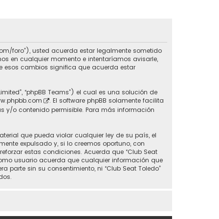
do.com/foro”), usted acuerda estar legalmente sometido
inos en cualquier momento e intentaríamos avisarle,
de esos cambios significa que acuerda estar
Limited”, “phpBB Teams”) el cual es una solución de
w.phpbb.com
. El software phpBB solamente facilita
s y/o contenido permisible. Para más información
erial que pueda violar cualquier ley de su país, el
mente expulsado y, si lo creemos oportuno, con
 reforzar estas condiciones. Acuerda que “Club Seat
 Como usuario acuerda que cualquier información que
parte sin su consentimiento, ni “Club Seat Toledo”
dos.