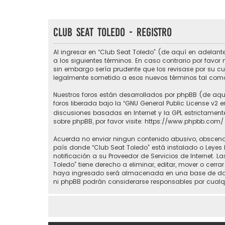
Club Seat Toledo - Registro
Al ingresar en “Club Seat Toledo” (de aquí en adelante
a los siguientes términos. En caso contrario por favo
sin embargo sería prudente que los revisase por su c
legalmente sometido a esos nuevos términos tal como
Nuestros foros están desarrollados por phpBB (de aquí
foros liberada bajo la “
GNU General Public License v2 e
discusiones basadas en Internet y la GPL estrictame
sobre phpBB, por favor visite:
https://www.phpbb.com/
Acuerda no enviar ningun contenido abusivo, obsceno, 
país donde “Club Seat Toledo” está instalado o Leyes
notificación a su Proveedor de Servicios de Internet.
Toledo” tiene derecho a eliminar, editar, mover o ce
haya ingresado será almacenada en una base de datos
ni phpBB podrán considerarse responsables por cualq