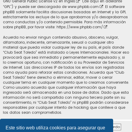
GNU General Public License v2 en Ingles
” (de aquí en adelante
“GPL”) y puede ser descargada de
www.phpbb.com
. El software
phpBB solamente facilita discusiones basadas en Internet y la GPL
estrictamente los excluye de lo que aprobamos y/o desaprobamos
como conductas y/o contenido permisible. Para más información
sobre phpBB, por favor visite:
https://www.phpbb.com/
.
Acuerda no enviar ningun contenido abusivo, obsceno, vulgar,
difamatorio, indecente, amenazante, sexual o cualquier otro
material que pueda violar cualquier ley de su país, el país donde
“Club Seat Toledo” está instalado o Leyes Internacionales. Hacer eso
provocará que sea inmediata y permanentemente expulsado y, si
lo creemos oportuno, con notificación a su Proveedor de Servicios
de Internet. Las direcciones IP de todos los envíos son registradas
como ayuda para reforzar estas condiciones. Acuerda que “Club
Seat Toledo” tiene derecho a eliminar, editar, mover o cerrar
cualquier tema en cualquier momento que lo creamos conveniente.
Como usuario acuerda que cualquier información que haya
ingresado será almacenada en una base de datos. Dado que esta
información no será compartida con ninguna tercera parte sin su
consentimiento, ni “Club Seat Toledo” ni phpBB podrán considerarse
responsables por cualquier intento de hacking que conlleve a que
los datos sean comprometidos.
Este sitio web utiliza cookies para asegurar que