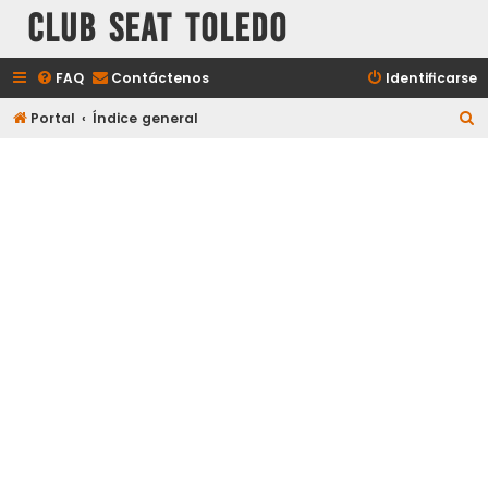
Club Seat Toledo
FAQ
Contáctenos
Identificarse
B
Portal
Índice general
u
s
c
a
r