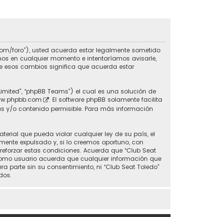
do.com/foro”), usted acuerda estar legalmente sometido
inos en cualquier momento e intentaríamos avisarle,
de esos cambios significa que acuerda estar
Limited”, “phpBB Teams”) el cual es una solución de
w.phpbb.com
. El software phpBB solamente facilita
s y/o contenido permisible. Para más información
erial que pueda violar cualquier ley de su país, el
mente expulsado y, si lo creemos oportuno, con
 reforzar estas condiciones. Acuerda que “Club Seat
 Como usuario acuerda que cualquier información que
parte sin su consentimiento, ni “Club Seat Toledo”
dos.