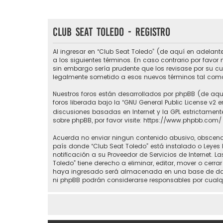
Club Seat Toledo - Registro
Al ingresar en “Club Seat Toledo” (de aquí en adelante
a los siguientes términos. En caso contrario por favo
sin embargo sería prudente que los revisase por su c
legalmente sometido a esos nuevos términos tal como
Nuestros foros están desarrollados por phpBB (de aquí
foros liberada bajo la “
GNU General Public License v2 e
discusiones basadas en Internet y la GPL estrictame
sobre phpBB, por favor visite:
https://www.phpbb.com/
Acuerda no enviar ningun contenido abusivo, obsceno, 
país donde “Club Seat Toledo” está instalado o Leyes
notificación a su Proveedor de Servicios de Internet.
Toledo” tiene derecho a eliminar, editar, mover o ce
haya ingresado será almacenada en una base de datos
ni phpBB podrán considerarse responsables por cualq