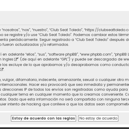
 “nosotros”, “nos”, “nuestro”, “Club Seat Toledo”, “https://clubseattole
r no se registre y/o use “Club Seat Toledo”. Podemos cambiar estos térm
uenta periódicamente. Seguir registrado a “Club Seat Toledo” después 
 fueron actualizados y/o reformados.
 en adelante “ellos”, “sus”, “software phpBB”, “www.phpbb.com”, “phpBB 
n Ingles
” (de aquí en adelante “GPL”) y puede ser descargada de
ww
nte los excluye de lo que aprobamos y/o desaprobamos como conducta
.
vulgar, difamatorio, indecente, amenazante, sexual o cualquier otro mat
 Internacionales. Hacer eso provocará que sea inmediata y permanente
 Las direcciones IP de todos los envíos son registradas como ayuda para
rrar cualquier tema en cualquier momento que lo creamos conveniente.
. Dado que esta información no será compartida con ninguna tercera 
uier intento de hacking que conlleve a que los datos sean comprometi