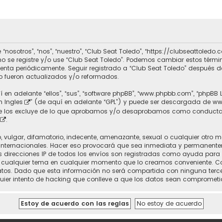
 “nosotros”, “nos”, “nuestro”, “Club Seat Toledo”, “https://clubseattole
r no se registre y/o use “Club Seat Toledo”. Podemos cambiar estos térm
uenta periódicamente. Seguir registrado a “Club Seat Toledo” después 
 fueron actualizados y/o reformados.
 en adelante “ellos”, “sus”, “software phpBB”, “www.phpbb.com”, “phpBB 
n Ingles
” (de aquí en adelante “GPL”) y puede ser descargada de
ww
nte los excluye de lo que aprobamos y/o desaprobamos como conducta
.
vulgar, difamatorio, indecente, amenazante, sexual o cualquier otro mat
 Internacionales. Hacer eso provocará que sea inmediata y permanente
 Las direcciones IP de todos los envíos son registradas como ayuda para
rrar cualquier tema en cualquier momento que lo creamos conveniente.
. Dado que esta información no será compartida con ninguna tercera 
uier intento de hacking que conlleve a que los datos sean comprometi