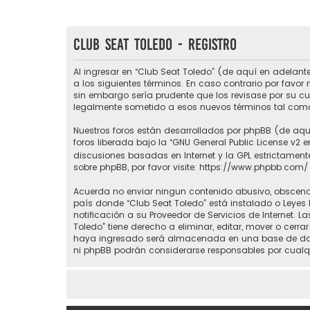
Club Seat Toledo - Registro
Al ingresar en “Club Seat Toledo” (de aquí en adelante
a los siguientes términos. En caso contrario por favo
sin embargo sería prudente que los revisase por su c
legalmente sometido a esos nuevos términos tal como
Nuestros foros están desarrollados por phpBB (de aquí
foros liberada bajo la “
GNU General Public License v2 e
discusiones basadas en Internet y la GPL estrictame
sobre phpBB, por favor visite:
https://www.phpbb.com/
Acuerda no enviar ningun contenido abusivo, obsceno, 
país donde “Club Seat Toledo” está instalado o Leyes
notificación a su Proveedor de Servicios de Internet.
Toledo” tiene derecho a eliminar, editar, mover o ce
haya ingresado será almacenada en una base de datos
ni phpBB podrán considerarse responsables por cualq