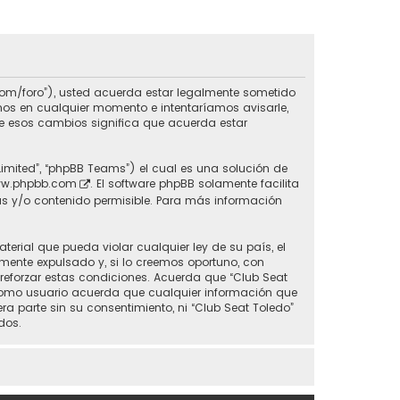
do.com/foro”), usted acuerda estar legalmente sometido
inos en cualquier momento e intentaríamos avisarle,
de esos cambios significa que acuerda estar
Limited”, “phpBB Teams”) el cual es una solución de
w.phpbb.com
. El software phpBB solamente facilita
s y/o contenido permisible. Para más información
erial que pueda violar cualquier ley de su país, el
mente expulsado y, si lo creemos oportuno, con
 reforzar estas condiciones. Acuerda que “Club Seat
 Como usuario acuerda que cualquier información que
parte sin su consentimiento, ni “Club Seat Toledo”
dos.