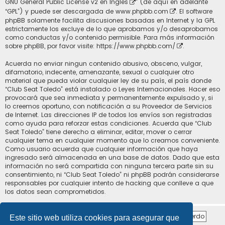
GNU General Public License v2 en Ingles
” (de aquí en adelante
“GPL”) y puede ser descargada de
www.phpbb.com
. El software
phpBB solamente facilita discusiones basadas en Internet y la GPL
estrictamente los excluye de lo que aprobamos y/o desaprobamos
como conductas y/o contenido permisible. Para más información
sobre phpBB, por favor visite:
https://www.phpbb.com/
.
Acuerda no enviar ningun contenido abusivo, obsceno, vulgar,
difamatorio, indecente, amenazante, sexual o cualquier otro
material que pueda violar cualquier ley de su país, el país donde
“Club Seat Toledo” está instalado o Leyes Internacionales. Hacer eso
provocará que sea inmediata y permanentemente expulsado y, si
lo creemos oportuno, con notificación a su Proveedor de Servicios
de Internet. Las direcciones IP de todos los envíos son registradas
como ayuda para reforzar estas condiciones. Acuerda que “Club
Seat Toledo” tiene derecho a eliminar, editar, mover o cerrar
cualquier tema en cualquier momento que lo creamos conveniente.
Como usuario acuerda que cualquier información que haya
ingresado será almacenada en una base de datos. Dado que esta
información no será compartida con ninguna tercera parte sin su
consentimiento, ni “Club Seat Toledo” ni phpBB podrán considerarse
responsables por cualquier intento de hacking que conlleve a que
los datos sean comprometidos.
Este sitio web utiliza cookies para asegurar que