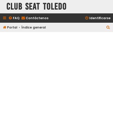
Club Seat Toledo
FAQ
Contáctenos
Identificarse
B
Portal
Índice general
u
s
c
a
r