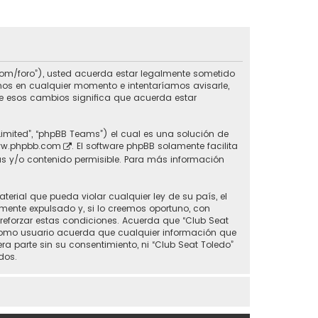
do.com/foro”), usted acuerda estar legalmente sometido
inos en cualquier momento e intentaríamos avisarle,
de esos cambios significa que acuerda estar
Limited”, “phpBB Teams”) el cual es una solución de
w.phpbb.com
. El software phpBB solamente facilita
s y/o contenido permisible. Para más información
erial que pueda violar cualquier ley de su país, el
mente expulsado y, si lo creemos oportuno, con
 reforzar estas condiciones. Acuerda que “Club Seat
 Como usuario acuerda que cualquier información que
parte sin su consentimiento, ni “Club Seat Toledo”
dos.