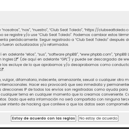
 “nosotros”, “nos”, “nuestro”, “Club Seat Toledo”, “https://clubseattole
r no se registre y/o use “Club Seat Toledo”. Podemos cambiar estos térm
uenta periódicamente. Seguir registrado a “Club Seat Toledo” después 
 fueron actualizados y/o reformados.
 en adelante “ellos”, “sus”, “software phpBB”, “www.phpbb.com”, “phpBB 
n Ingles
” (de aquí en adelante “GPL”) y puede ser descargada de
ww
nte los excluye de lo que aprobamos y/o desaprobamos como conducta
.
vulgar, difamatorio, indecente, amenazante, sexual o cualquier otro mat
 Internacionales. Hacer eso provocará que sea inmediata y permanente
 Las direcciones IP de todos los envíos son registradas como ayuda para
rrar cualquier tema en cualquier momento que lo creamos conveniente.
. Dado que esta información no será compartida con ninguna tercera 
uier intento de hacking que conlleve a que los datos sean comprometi