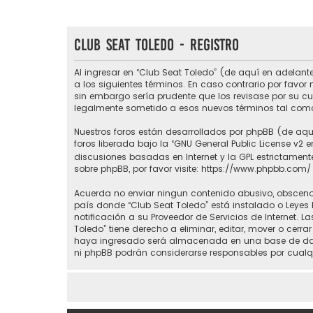
Club Seat Toledo - Registro
Al ingresar en “Club Seat Toledo” (de aquí en adelante
a los siguientes términos. En caso contrario por favo
sin embargo sería prudente que los revisase por su c
legalmente sometido a esos nuevos términos tal como
Nuestros foros están desarrollados por phpBB (de aquí
foros liberada bajo la “
GNU General Public License v2 e
discusiones basadas en Internet y la GPL estrictame
sobre phpBB, por favor visite:
https://www.phpbb.com/
Acuerda no enviar ningun contenido abusivo, obsceno, 
país donde “Club Seat Toledo” está instalado o Leyes
notificación a su Proveedor de Servicios de Internet.
Toledo” tiene derecho a eliminar, editar, mover o ce
haya ingresado será almacenada en una base de datos
ni phpBB podrán considerarse responsables por cualq