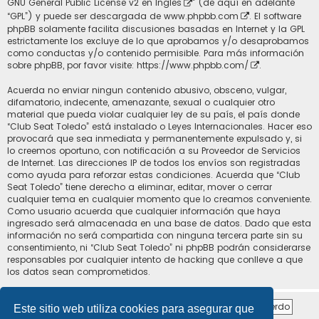
GNU General Public License v2 en Ingles
” (de aquí en adelante
“GPL”) y puede ser descargada de
www.phpbb.com
. El software
phpBB solamente facilita discusiones basadas en Internet y la GPL
estrictamente los excluye de lo que aprobamos y/o desaprobamos
como conductas y/o contenido permisible. Para más información
sobre phpBB, por favor visite:
https://www.phpbb.com/
.
Acuerda no enviar ningun contenido abusivo, obsceno, vulgar,
difamatorio, indecente, amenazante, sexual o cualquier otro
material que pueda violar cualquier ley de su país, el país donde
“Club Seat Toledo” está instalado o Leyes Internacionales. Hacer eso
provocará que sea inmediata y permanentemente expulsado y, si
lo creemos oportuno, con notificación a su Proveedor de Servicios
de Internet. Las direcciones IP de todos los envíos son registradas
como ayuda para reforzar estas condiciones. Acuerda que “Club
Seat Toledo” tiene derecho a eliminar, editar, mover o cerrar
cualquier tema en cualquier momento que lo creamos conveniente.
Como usuario acuerda que cualquier información que haya
ingresado será almacenada en una base de datos. Dado que esta
información no será compartida con ninguna tercera parte sin su
consentimiento, ni “Club Seat Toledo” ni phpBB podrán considerarse
responsables por cualquier intento de hacking que conlleve a que
los datos sean comprometidos.
Este sitio web utiliza cookies para asegurar que