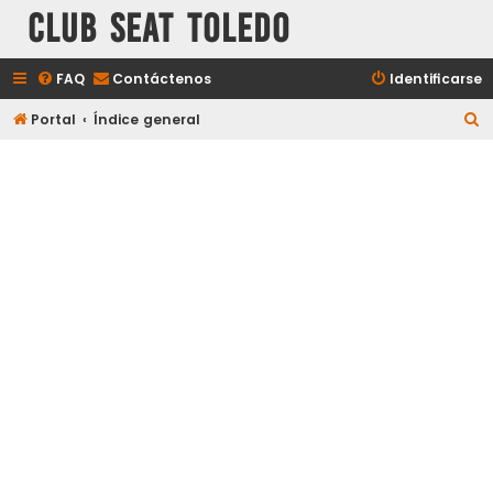
Club Seat Toledo
FAQ
Contáctenos
Identificarse
B
Portal
Índice general
u
s
c
a
r