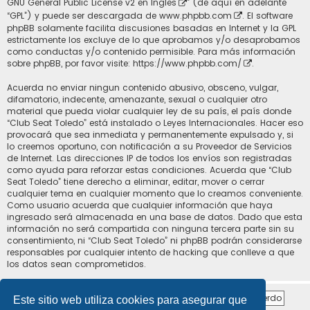
GNU General Public License v2 en Ingles
” (de aquí en adelante
“GPL”) y puede ser descargada de
www.phpbb.com
. El software
phpBB solamente facilita discusiones basadas en Internet y la GPL
estrictamente los excluye de lo que aprobamos y/o desaprobamos
como conductas y/o contenido permisible. Para más información
sobre phpBB, por favor visite:
https://www.phpbb.com/
.
Acuerda no enviar ningun contenido abusivo, obsceno, vulgar,
difamatorio, indecente, amenazante, sexual o cualquier otro
material que pueda violar cualquier ley de su país, el país donde
“Club Seat Toledo” está instalado o Leyes Internacionales. Hacer eso
provocará que sea inmediata y permanentemente expulsado y, si
lo creemos oportuno, con notificación a su Proveedor de Servicios
de Internet. Las direcciones IP de todos los envíos son registradas
como ayuda para reforzar estas condiciones. Acuerda que “Club
Seat Toledo” tiene derecho a eliminar, editar, mover o cerrar
cualquier tema en cualquier momento que lo creamos conveniente.
Como usuario acuerda que cualquier información que haya
ingresado será almacenada en una base de datos. Dado que esta
información no será compartida con ninguna tercera parte sin su
consentimiento, ni “Club Seat Toledo” ni phpBB podrán considerarse
responsables por cualquier intento de hacking que conlleve a que
los datos sean comprometidos.
Este sitio web utiliza cookies para asegurar que