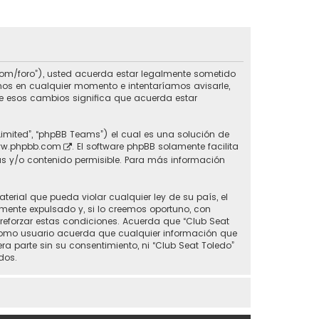
do.com/foro”), usted acuerda estar legalmente sometido
inos en cualquier momento e intentaríamos avisarle,
de esos cambios significa que acuerda estar
Limited”, “phpBB Teams”) el cual es una solución de
w.phpbb.com
. El software phpBB solamente facilita
s y/o contenido permisible. Para más información
erial que pueda violar cualquier ley de su país, el
mente expulsado y, si lo creemos oportuno, con
 reforzar estas condiciones. Acuerda que “Club Seat
 Como usuario acuerda que cualquier información que
parte sin su consentimiento, ni “Club Seat Toledo”
dos.