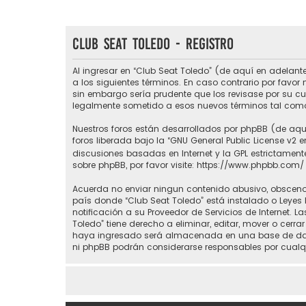
Club Seat Toledo - Registro
Al ingresar en “Club Seat Toledo” (de aquí en adelante
a los siguientes términos. En caso contrario por favo
sin embargo sería prudente que los revisase por su c
legalmente sometido a esos nuevos términos tal como
Nuestros foros están desarrollados por phpBB (de aquí
foros liberada bajo la “
GNU General Public License v2 e
discusiones basadas en Internet y la GPL estrictame
sobre phpBB, por favor visite:
https://www.phpbb.com/
Acuerda no enviar ningun contenido abusivo, obsceno, 
país donde “Club Seat Toledo” está instalado o Leyes
notificación a su Proveedor de Servicios de Internet.
Toledo” tiene derecho a eliminar, editar, mover o ce
haya ingresado será almacenada en una base de datos
ni phpBB podrán considerarse responsables por cualq