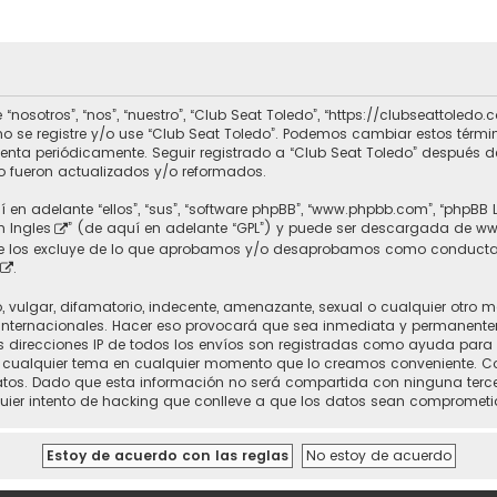
 “nosotros”, “nos”, “nuestro”, “Club Seat Toledo”, “https://clubseattole
r no se registre y/o use “Club Seat Toledo”. Podemos cambiar estos térm
uenta periódicamente. Seguir registrado a “Club Seat Toledo” después 
 fueron actualizados y/o reformados.
 en adelante “ellos”, “sus”, “software phpBB”, “www.phpbb.com”, “phpBB 
n Ingles
” (de aquí en adelante “GPL”) y puede ser descargada de
ww
nte los excluye de lo que aprobamos y/o desaprobamos como conducta
.
vulgar, difamatorio, indecente, amenazante, sexual o cualquier otro mat
 Internacionales. Hacer eso provocará que sea inmediata y permanente
 Las direcciones IP de todos los envíos son registradas como ayuda para
rrar cualquier tema en cualquier momento que lo creamos conveniente.
. Dado que esta información no será compartida con ninguna tercera 
uier intento de hacking que conlleve a que los datos sean comprometi