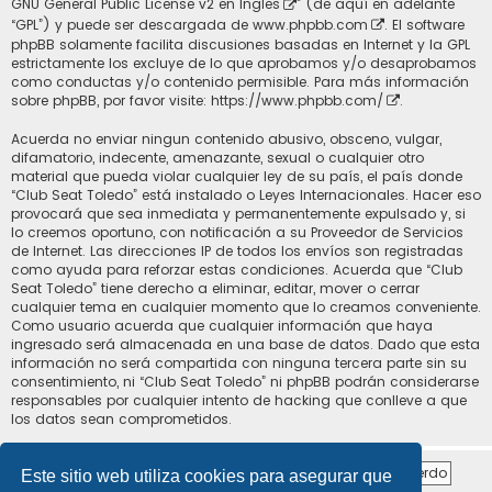
GNU General Public License v2 en Ingles
” (de aquí en adelante
“GPL”) y puede ser descargada de
www.phpbb.com
. El software
phpBB solamente facilita discusiones basadas en Internet y la GPL
estrictamente los excluye de lo que aprobamos y/o desaprobamos
como conductas y/o contenido permisible. Para más información
sobre phpBB, por favor visite:
https://www.phpbb.com/
.
Acuerda no enviar ningun contenido abusivo, obsceno, vulgar,
difamatorio, indecente, amenazante, sexual o cualquier otro
material que pueda violar cualquier ley de su país, el país donde
“Club Seat Toledo” está instalado o Leyes Internacionales. Hacer eso
provocará que sea inmediata y permanentemente expulsado y, si
lo creemos oportuno, con notificación a su Proveedor de Servicios
de Internet. Las direcciones IP de todos los envíos son registradas
como ayuda para reforzar estas condiciones. Acuerda que “Club
Seat Toledo” tiene derecho a eliminar, editar, mover o cerrar
cualquier tema en cualquier momento que lo creamos conveniente.
Como usuario acuerda que cualquier información que haya
ingresado será almacenada en una base de datos. Dado que esta
información no será compartida con ninguna tercera parte sin su
consentimiento, ni “Club Seat Toledo” ni phpBB podrán considerarse
responsables por cualquier intento de hacking que conlleve a que
los datos sean comprometidos.
Este sitio web utiliza cookies para asegurar que