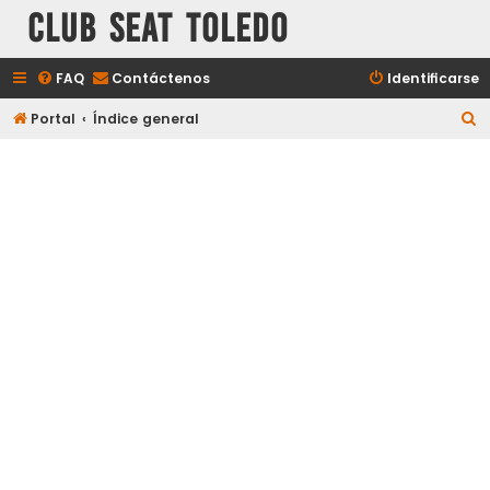
Club Seat Toledo
FAQ
Contáctenos
Identificarse
B
Portal
Índice general
u
s
c
a
r