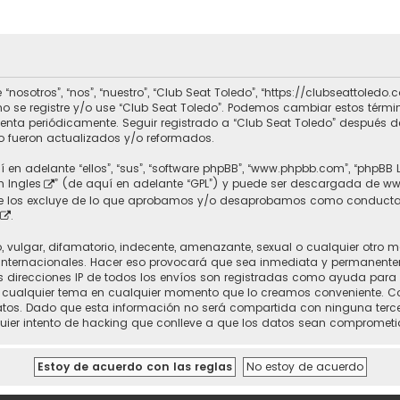
 “nosotros”, “nos”, “nuestro”, “Club Seat Toledo”, “https://clubseattole
r no se registre y/o use “Club Seat Toledo”. Podemos cambiar estos térm
uenta periódicamente. Seguir registrado a “Club Seat Toledo” después 
 fueron actualizados y/o reformados.
 en adelante “ellos”, “sus”, “software phpBB”, “www.phpbb.com”, “phpBB 
n Ingles
” (de aquí en adelante “GPL”) y puede ser descargada de
ww
nte los excluye de lo que aprobamos y/o desaprobamos como conducta
.
vulgar, difamatorio, indecente, amenazante, sexual o cualquier otro mat
 Internacionales. Hacer eso provocará que sea inmediata y permanente
 Las direcciones IP de todos los envíos son registradas como ayuda para
rrar cualquier tema en cualquier momento que lo creamos conveniente.
. Dado que esta información no será compartida con ninguna tercera 
uier intento de hacking que conlleve a que los datos sean comprometi