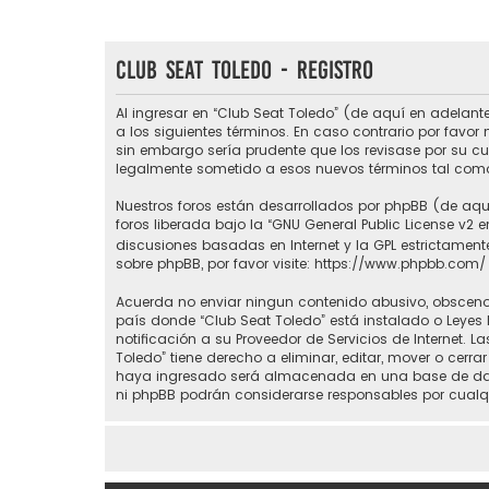
Club Seat Toledo - Registro
Al ingresar en “Club Seat Toledo” (de aquí en adelante
a los siguientes términos. En caso contrario por favo
sin embargo sería prudente que los revisase por su c
legalmente sometido a esos nuevos términos tal como
Nuestros foros están desarrollados por phpBB (de aquí
foros liberada bajo la “
GNU General Public License v2 e
discusiones basadas en Internet y la GPL estrictame
sobre phpBB, por favor visite:
https://www.phpbb.com/
Acuerda no enviar ningun contenido abusivo, obsceno, 
país donde “Club Seat Toledo” está instalado o Leyes
notificación a su Proveedor de Servicios de Internet.
Toledo” tiene derecho a eliminar, editar, mover o ce
haya ingresado será almacenada en una base de datos
ni phpBB podrán considerarse responsables por cualq