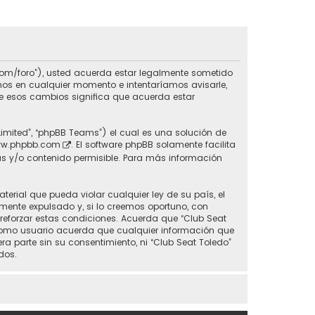
do.com/foro”), usted acuerda estar legalmente sometido
inos en cualquier momento e intentaríamos avisarle,
de esos cambios significa que acuerda estar
Limited”, “phpBB Teams”) el cual es una solución de
w.phpbb.com
. El software phpBB solamente facilita
s y/o contenido permisible. Para más información
erial que pueda violar cualquier ley de su país, el
mente expulsado y, si lo creemos oportuno, con
 reforzar estas condiciones. Acuerda que “Club Seat
 Como usuario acuerda que cualquier información que
parte sin su consentimiento, ni “Club Seat Toledo”
dos.