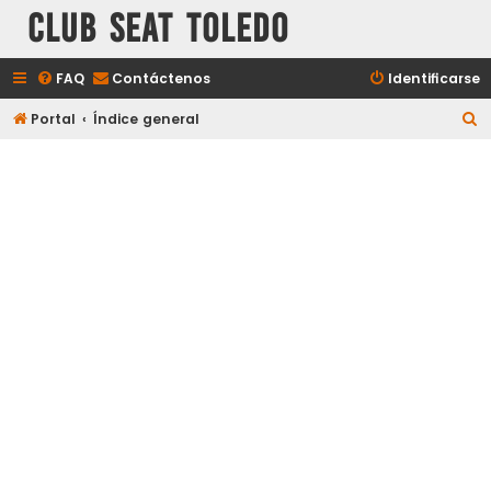
Club Seat Toledo
FAQ
Contáctenos
Identificarse
B
Portal
Índice general
u
s
c
a
r