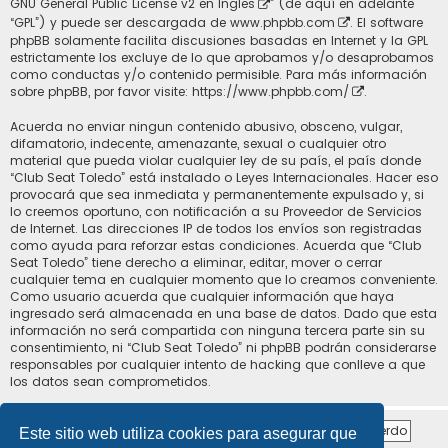
GNU General Public License v2 en Ingles
” (de aquí en adelante
“GPL”) y puede ser descargada de
www.phpbb.com
. El software
phpBB solamente facilita discusiones basadas en Internet y la GPL
estrictamente los excluye de lo que aprobamos y/o desaprobamos
como conductas y/o contenido permisible. Para más información
sobre phpBB, por favor visite:
https://www.phpbb.com/
.
Acuerda no enviar ningun contenido abusivo, obsceno, vulgar,
difamatorio, indecente, amenazante, sexual o cualquier otro
material que pueda violar cualquier ley de su país, el país donde
“Club Seat Toledo” está instalado o Leyes Internacionales. Hacer eso
provocará que sea inmediata y permanentemente expulsado y, si
lo creemos oportuno, con notificación a su Proveedor de Servicios
de Internet. Las direcciones IP de todos los envíos son registradas
como ayuda para reforzar estas condiciones. Acuerda que “Club
Seat Toledo” tiene derecho a eliminar, editar, mover o cerrar
cualquier tema en cualquier momento que lo creamos conveniente.
Como usuario acuerda que cualquier información que haya
ingresado será almacenada en una base de datos. Dado que esta
información no será compartida con ninguna tercera parte sin su
consentimiento, ni “Club Seat Toledo” ni phpBB podrán considerarse
responsables por cualquier intento de hacking que conlleve a que
los datos sean comprometidos.
Este sitio web utiliza cookies para asegurar que