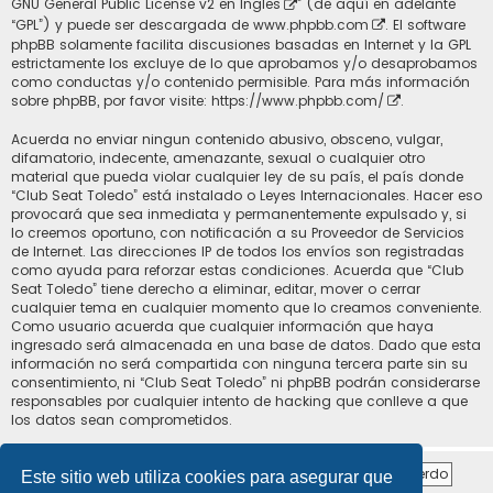
GNU General Public License v2 en Ingles
” (de aquí en adelante
“GPL”) y puede ser descargada de
www.phpbb.com
. El software
phpBB solamente facilita discusiones basadas en Internet y la GPL
estrictamente los excluye de lo que aprobamos y/o desaprobamos
como conductas y/o contenido permisible. Para más información
sobre phpBB, por favor visite:
https://www.phpbb.com/
.
Acuerda no enviar ningun contenido abusivo, obsceno, vulgar,
difamatorio, indecente, amenazante, sexual o cualquier otro
material que pueda violar cualquier ley de su país, el país donde
“Club Seat Toledo” está instalado o Leyes Internacionales. Hacer eso
provocará que sea inmediata y permanentemente expulsado y, si
lo creemos oportuno, con notificación a su Proveedor de Servicios
de Internet. Las direcciones IP de todos los envíos son registradas
como ayuda para reforzar estas condiciones. Acuerda que “Club
Seat Toledo” tiene derecho a eliminar, editar, mover o cerrar
cualquier tema en cualquier momento que lo creamos conveniente.
Como usuario acuerda que cualquier información que haya
ingresado será almacenada en una base de datos. Dado que esta
información no será compartida con ninguna tercera parte sin su
consentimiento, ni “Club Seat Toledo” ni phpBB podrán considerarse
responsables por cualquier intento de hacking que conlleve a que
los datos sean comprometidos.
Este sitio web utiliza cookies para asegurar que