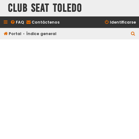
Club Seat Toledo
FAQ
Contáctenos
Identificarse
B
Portal
Índice general
u
s
c
a
r