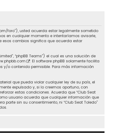
do.com/foro”), usted acuerda estar legalmente sometido
inos en cualquier momento e intentaríamos avisarle,
de esos cambios significa que acuerda estar
Limited”, “phpBB Teams”) el cual es una solución de
w.phpbb.com
. El software phpBB solamente facilita
s y/o contenido permisible. Para más información
erial que pueda violar cualquier ley de su país, el
mente expulsado y, si lo creemos oportuno, con
 reforzar estas condiciones. Acuerda que “Club Seat
 Como usuario acuerda que cualquier información que
parte sin su consentimiento, ni “Club Seat Toledo”
dos.