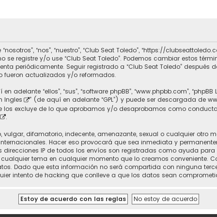
 “nosotros”, “nos”, “nuestro”, “Club Seat Toledo”, “https://clubseattole
r no se registre y/o use “Club Seat Toledo”. Podemos cambiar estos térm
uenta periódicamente. Seguir registrado a “Club Seat Toledo” después 
 fueron actualizados y/o reformados.
 en adelante “ellos”, “sus”, “software phpBB”, “www.phpbb.com”, “phpBB 
n Ingles
” (de aquí en adelante “GPL”) y puede ser descargada de
ww
nte los excluye de lo que aprobamos y/o desaprobamos como conducta
.
vulgar, difamatorio, indecente, amenazante, sexual o cualquier otro mat
 Internacionales. Hacer eso provocará que sea inmediata y permanente
 Las direcciones IP de todos los envíos son registradas como ayuda para
rrar cualquier tema en cualquier momento que lo creamos conveniente.
. Dado que esta información no será compartida con ninguna tercera 
uier intento de hacking que conlleve a que los datos sean comprometi