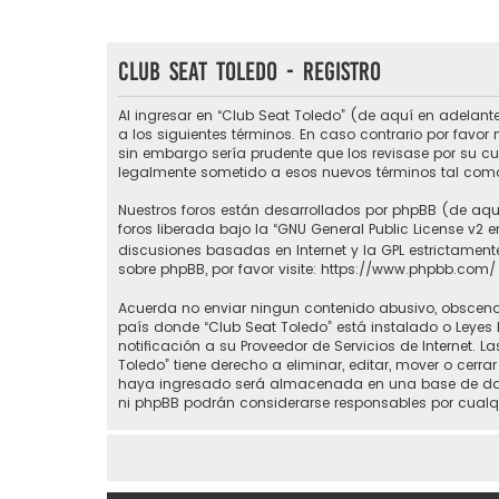
Club Seat Toledo - Registro
Al ingresar en “Club Seat Toledo” (de aquí en adelante
a los siguientes términos. En caso contrario por favo
sin embargo sería prudente que los revisase por su c
legalmente sometido a esos nuevos términos tal como
Nuestros foros están desarrollados por phpBB (de aquí
foros liberada bajo la “
GNU General Public License v2 e
discusiones basadas en Internet y la GPL estrictame
sobre phpBB, por favor visite:
https://www.phpbb.com/
Acuerda no enviar ningun contenido abusivo, obsceno, 
país donde “Club Seat Toledo” está instalado o Leyes
notificación a su Proveedor de Servicios de Internet.
Toledo” tiene derecho a eliminar, editar, mover o ce
haya ingresado será almacenada en una base de datos
ni phpBB podrán considerarse responsables por cualq