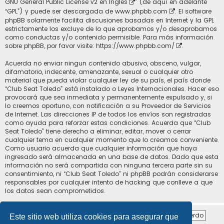
GNU General Public License v2 en Ingles
” (de aquí en adelante
“GPL”) y puede ser descargada de
www.phpbb.com
. El software
phpBB solamente facilita discusiones basadas en Internet y la GPL
estrictamente los excluye de lo que aprobamos y/o desaprobamos
como conductas y/o contenido permisible. Para más información
sobre phpBB, por favor visite:
https://www.phpbb.com/
.
Acuerda no enviar ningun contenido abusivo, obsceno, vulgar,
difamatorio, indecente, amenazante, sexual o cualquier otro
material que pueda violar cualquier ley de su país, el país donde
“Club Seat Toledo” está instalado o Leyes Internacionales. Hacer eso
provocará que sea inmediata y permanentemente expulsado y, si
lo creemos oportuno, con notificación a su Proveedor de Servicios
de Internet. Las direcciones IP de todos los envíos son registradas
como ayuda para reforzar estas condiciones. Acuerda que “Club
Seat Toledo” tiene derecho a eliminar, editar, mover o cerrar
cualquier tema en cualquier momento que lo creamos conveniente.
Como usuario acuerda que cualquier información que haya
ingresado será almacenada en una base de datos. Dado que esta
información no será compartida con ninguna tercera parte sin su
consentimiento, ni “Club Seat Toledo” ni phpBB podrán considerarse
responsables por cualquier intento de hacking que conlleve a que
los datos sean comprometidos.
Este sitio web utiliza cookies para asegurar que