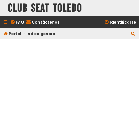
Club Seat Toledo
FAQ
Contáctenos
Identificarse
B
Portal
Índice general
u
s
c
a
r