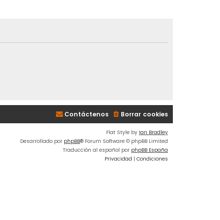
Contáctenos
Borrar cookies
Flat Style by
Ian Bradley
Desarrollado por
phpBB
® Forum Software © phpBB Limited
Traducción al español por
phpBB España
Privacidad
|
Condiciones