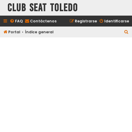
Club Seat Toledo
FAQ
Contáctenos
Registrarse
Identificarse
B
Portal
Índice general
u
s
c
a
r