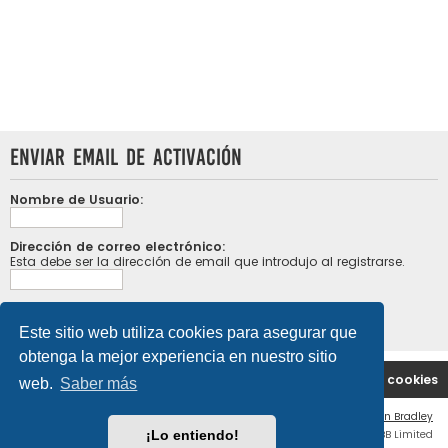
Enviar email de activación
Nombre de Usuario:
Dirección de correo electrónico:
Esta debe ser la dirección de email que introdujo al registrarse.
Este sitio web utiliza cookies para asegurar que
obtenga la mejor experiencia en nuestro sitio
Portal
Índice general
Contáctenos
Borrar cookies
web.
Saber más
Flat Style by
Ian Bradley
¡Lo entiendo!
Desarrollado por
phpBB
® Forum Software © phpBB Limited