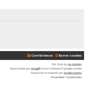
Contáctenos
Borrar cookies
Flat Style by
Ian Bradley
Desarrollado por
phpBB
® Forum Software © phpBB Limited
Traducción al español por
phpBB España
Privacidad
|
Condiciones