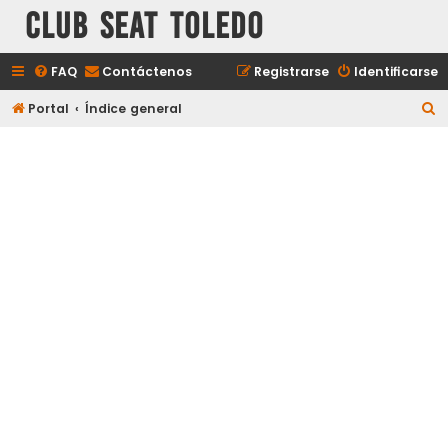
Club Seat Toledo
FAQ
Contáctenos
Registrarse
Identificarse
B
Portal
Índice general
u
s
c
a
r