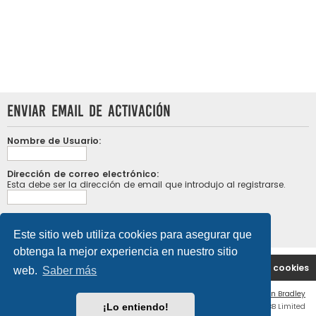
Enviar email de activación
Nombre de Usuario:
Dirección de correo electrónico:
Esta debe ser la dirección de email que introdujo al registrarse.
Este sitio web utiliza cookies para asegurar que
obtenga la mejor experiencia en nuestro sitio
Portal
Índice general
Contáctenos
Borrar cookies
web.
Saber más
Flat Style by
Ian Bradley
¡Lo entiendo!
Desarrollado por
phpBB
® Forum Software © phpBB Limited