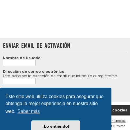
Enviar email de activación
Nombre de Usuario:
Dirección de correo electrónico:
Esta debe ser la dirección de email que introdujo al registrarse.
Este sitio web utiliza cookies para asegurar que
obtenga la mejor experiencia en nuestro sitio
Portal
Índice general
Contáctenos
Borrar cookies
web.
Saber más
Flat Style by
Ian Bradley
¡Lo entiendo!
Desarrollado por
phpBB
® Forum Software © phpBB Limited