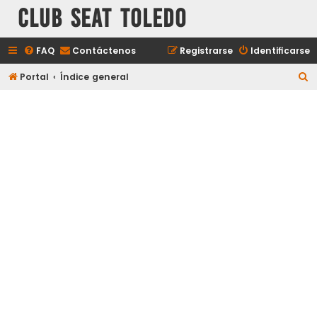
Club Seat Toledo
FAQ
Contáctenos
Registrarse
Identificarse
B
Portal
Índice general
u
s
c
a
r