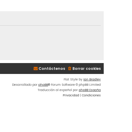
Contáctenos
Borrar cookies
Flat Style by
Ian Bradley
Desarrollado por
phpBB
® Forum Software © phpBB Limited
Traducción al español por
phpBB España
Privacidad
|
Condiciones