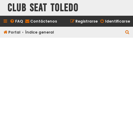
Club Seat Toledo
FAQ
Contáctenos
Registrarse
Identificarse
B
Portal
Índice general
u
s
c
a
r