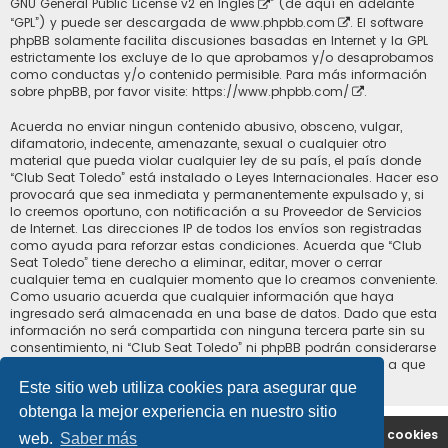
GNU General Public License v2 en Ingles
” (de aquí en adelante
“GPL”) y puede ser descargada de
www.phpbb.com
. El software
phpBB solamente facilita discusiones basadas en Internet y la GPL
estrictamente los excluye de lo que aprobamos y/o desaprobamos
como conductas y/o contenido permisible. Para más información
sobre phpBB, por favor visite:
https://www.phpbb.com/
.
Acuerda no enviar ningun contenido abusivo, obsceno, vulgar,
difamatorio, indecente, amenazante, sexual o cualquier otro
material que pueda violar cualquier ley de su país, el país donde
“Club Seat Toledo” está instalado o Leyes Internacionales. Hacer eso
provocará que sea inmediata y permanentemente expulsado y, si
lo creemos oportuno, con notificación a su Proveedor de Servicios
de Internet. Las direcciones IP de todos los envíos son registradas
como ayuda para reforzar estas condiciones. Acuerda que “Club
Seat Toledo” tiene derecho a eliminar, editar, mover o cerrar
cualquier tema en cualquier momento que lo creamos conveniente.
Como usuario acuerda que cualquier información que haya
ingresado será almacenada en una base de datos. Dado que esta
información no será compartida con ninguna tercera parte sin su
consentimiento, ni “Club Seat Toledo” ni phpBB podrán considerarse
responsables por cualquier intento de hacking que conlleve a que
los datos sean comprometidos.
Este sitio web utiliza cookies para asegurar que
obtenga la mejor experiencia en nuestro sitio
Portal
Índice general
Contáctenos
Borrar cookies
web.
Saber más