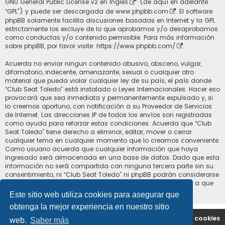
GNU General Public License v2 en Ingles
” (de aquí en adelante
“GPL”) y puede ser descargada de
www.phpbb.com
. El software
phpBB solamente facilita discusiones basadas en Internet y la GPL
estrictamente los excluye de lo que aprobamos y/o desaprobamos
como conductas y/o contenido permisible. Para más información
sobre phpBB, por favor visite:
https://www.phpbb.com/
.
Acuerda no enviar ningun contenido abusivo, obsceno, vulgar,
difamatorio, indecente, amenazante, sexual o cualquier otro
material que pueda violar cualquier ley de su país, el país donde
“Club Seat Toledo” está instalado o Leyes Internacionales. Hacer eso
provocará que sea inmediata y permanentemente expulsado y, si
lo creemos oportuno, con notificación a su Proveedor de Servicios
de Internet. Las direcciones IP de todos los envíos son registradas
como ayuda para reforzar estas condiciones. Acuerda que “Club
Seat Toledo” tiene derecho a eliminar, editar, mover o cerrar
cualquier tema en cualquier momento que lo creamos conveniente.
Como usuario acuerda que cualquier información que haya
ingresado será almacenada en una base de datos. Dado que esta
información no será compartida con ninguna tercera parte sin su
consentimiento, ni “Club Seat Toledo” ni phpBB podrán considerarse
responsables por cualquier intento de hacking que conlleve a que
los datos sean comprometidos.
Este sitio web utiliza cookies para asegurar que
obtenga la mejor experiencia en nuestro sitio
Portal
Índice general
Contáctenos
Borrar cookies
web.
Saber más