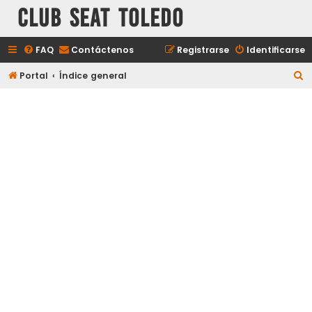
Club Seat Toledo
FAQ
Contáctenos
Registrarse
Identificarse
B
Portal
Índice general
u
s
c
a
r