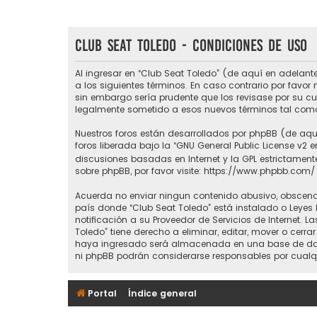
Club Seat Toledo - Condiciones de uso
Al ingresar en “Club Seat Toledo” (de aquí en adelante
a los siguientes términos. En caso contrario por favo
sin embargo sería prudente que los revisase por su c
legalmente sometido a esos nuevos términos tal como
Nuestros foros están desarrollados por phpBB (de aquí
foros liberada bajo la “
GNU General Public License v2 e
discusiones basadas en Internet y la GPL estrictame
sobre phpBB, por favor visite:
https://www.phpbb.com/
Acuerda no enviar ningun contenido abusivo, obsceno, 
país donde “Club Seat Toledo” está instalado o Leyes
notificación a su Proveedor de Servicios de Internet.
Toledo” tiene derecho a eliminar, editar, mover o ce
haya ingresado será almacenada en una base de datos
ni phpBB podrán considerarse responsables por cualq
Portal
Índice general