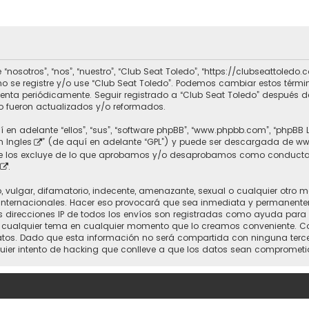
 “nosotros”, “nos”, “nuestro”, “Club Seat Toledo”, “https://clubseattole
r no se registre y/o use “Club Seat Toledo”. Podemos cambiar estos térm
uenta periódicamente. Seguir registrado a “Club Seat Toledo” después 
 fueron actualizados y/o reformados.
 en adelante “ellos”, “sus”, “software phpBB”, “www.phpbb.com”, “phpBB 
n Ingles
” (de aquí en adelante “GPL”) y puede ser descargada de
ww
nte los excluye de lo que aprobamos y/o desaprobamos como conducta
.
vulgar, difamatorio, indecente, amenazante, sexual o cualquier otro mat
 Internacionales. Hacer eso provocará que sea inmediata y permanente
 Las direcciones IP de todos los envíos son registradas como ayuda para
rrar cualquier tema en cualquier momento que lo creamos conveniente.
. Dado que esta información no será compartida con ninguna tercera 
uier intento de hacking que conlleve a que los datos sean comprometi