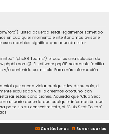
do.com/foro”), usted acuerda estar legalmente sometido
inos en cualquier momento e intentaríamos avisarle,
de esos cambios significa que acuerda estar
Limited”, “phpBB Teams”) el cual es una solución de
w.phpbb.com
. El software phpBB solamente facilita
s y/o contenido permisible. Para más información
erial que pueda violar cualquier ley de su país, el
mente expulsado y, si lo creemos oportuno, con
 reforzar estas condiciones. Acuerda que “Club Seat
 Como usuario acuerda que cualquier información que
parte sin su consentimiento, ni “Club Seat Toledo”
dos.
Contáctenos
Borrar cookies