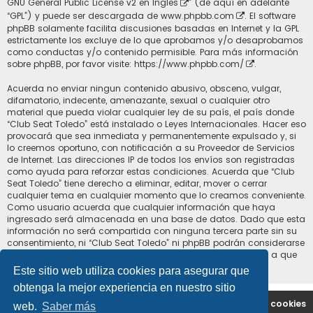
GNU General Public License v2 en Ingles
” (de aquí en adelante
“GPL”) y puede ser descargada de
www.phpbb.com
. El software
phpBB solamente facilita discusiones basadas en Internet y la GPL
estrictamente los excluye de lo que aprobamos y/o desaprobamos
como conductas y/o contenido permisible. Para más información
sobre phpBB, por favor visite:
https://www.phpbb.com/
.
Acuerda no enviar ningun contenido abusivo, obsceno, vulgar,
difamatorio, indecente, amenazante, sexual o cualquier otro
material que pueda violar cualquier ley de su país, el país donde
“Club Seat Toledo” está instalado o Leyes Internacionales. Hacer eso
provocará que sea inmediata y permanentemente expulsado y, si
lo creemos oportuno, con notificación a su Proveedor de Servicios
de Internet. Las direcciones IP de todos los envíos son registradas
como ayuda para reforzar estas condiciones. Acuerda que “Club
Seat Toledo” tiene derecho a eliminar, editar, mover o cerrar
cualquier tema en cualquier momento que lo creamos conveniente.
Como usuario acuerda que cualquier información que haya
ingresado será almacenada en una base de datos. Dado que esta
información no será compartida con ninguna tercera parte sin su
consentimiento, ni “Club Seat Toledo” ni phpBB podrán considerarse
responsables por cualquier intento de hacking que conlleve a que
los datos sean comprometidos.
Este sitio web utiliza cookies para asegurar que
obtenga la mejor experiencia en nuestro sitio
Portal
Índice general
Contáctenos
Borrar cookies
web.
Saber más