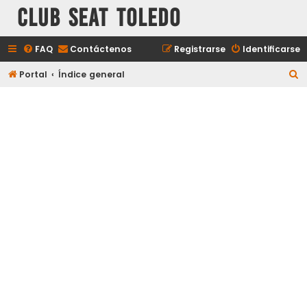
Club Seat Toledo
FAQ
Contáctenos
Registrarse
Identificarse
B
Portal
Índice general
u
s
c
a
r