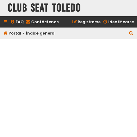
Club Seat Toledo
FAQ
Contáctenos
Registrarse
Identificarse
B
Portal
Índice general
u
s
c
a
r