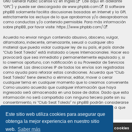
GNU General Public License v2 en Ingles
” (de aquí en adelante
“GPL”) y puede ser descargada de
www.phpbb.com
. El software
phpBB solamente facilita discusiones basadas en Internet y la GPL
estrictamente los excluye de lo que aprobamos y/o desaprobamos
como conductas y/o contenido permisible. Para más información
sobre phpBB, por favor visite:
https://www.phpbb.com/
.
Acuerda no enviar ningun contenido abusivo, obsceno, vulgar,
difamatorio, indecente, amenazante, sexual o cualquier otro
material que pueda violar cualquier ley de su país, el país donde
“Club Seat Toledo” está instalado o Leyes Internacionales. Hacer eso
provocará que sea inmediata y permanentemente expulsado y, si
lo creemos oportuno, con notificación a su Proveedor de Servicios
de Internet. Las direcciones IP de todos los envíos son registradas
como ayuda para reforzar estas condiciones. Acuerda que “Club
Seat Toledo” tiene derecho a eliminar, editar, mover o cerrar
cualquier tema en cualquier momento que lo creamos conveniente.
Como usuario acuerda que cualquier información que haya
ingresado será almacenada en una base de datos. Dado que esta
información no será compartida con ninguna tercera parte sin su
consentimiento, ni “Club Seat Toledo” ni phpBB podrán considerarse
responsables por cualquier intento de hacking que conlleve a que
los datos sean comprometidos.
Este sitio web utiliza cookies para asegurar que
obtenga la mejor experiencia en nuestro sitio
Portal
Índice general
Contáctenos
Borrar cookies
web.
Saber más