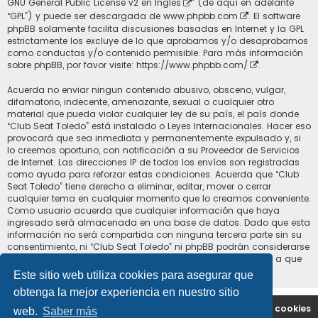
GNU General Public License v2 en Ingles
” (de aquí en adelante
“GPL”) y puede ser descargada de
www.phpbb.com
. El software
phpBB solamente facilita discusiones basadas en Internet y la GPL
estrictamente los excluye de lo que aprobamos y/o desaprobamos
como conductas y/o contenido permisible. Para más información
sobre phpBB, por favor visite:
https://www.phpbb.com/
.
Acuerda no enviar ningun contenido abusivo, obsceno, vulgar,
difamatorio, indecente, amenazante, sexual o cualquier otro
material que pueda violar cualquier ley de su país, el país donde
“Club Seat Toledo” está instalado o Leyes Internacionales. Hacer eso
provocará que sea inmediata y permanentemente expulsado y, si
lo creemos oportuno, con notificación a su Proveedor de Servicios
de Internet. Las direcciones IP de todos los envíos son registradas
como ayuda para reforzar estas condiciones. Acuerda que “Club
Seat Toledo” tiene derecho a eliminar, editar, mover o cerrar
cualquier tema en cualquier momento que lo creamos conveniente.
Como usuario acuerda que cualquier información que haya
ingresado será almacenada en una base de datos. Dado que esta
información no será compartida con ninguna tercera parte sin su
consentimiento, ni “Club Seat Toledo” ni phpBB podrán considerarse
responsables por cualquier intento de hacking que conlleve a que
los datos sean comprometidos.
Este sitio web utiliza cookies para asegurar que
obtenga la mejor experiencia en nuestro sitio
Portal
Índice general
Contáctenos
Borrar cookies
web.
Saber más