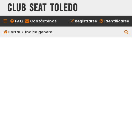
Club Seat Toledo
FAQ
Contáctenos
Registrarse
Identificarse
B
Portal
Índice general
u
s
c
a
r