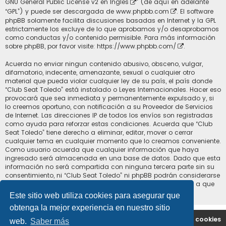
GNU General Public License v2 en Ingles
” (de aquí en adelante
“GPL”) y puede ser descargada de
www.phpbb.com
. El software
phpBB solamente facilita discusiones basadas en Internet y la GPL
estrictamente los excluye de lo que aprobamos y/o desaprobamos
como conductas y/o contenido permisible. Para más información
sobre phpBB, por favor visite:
https://www.phpbb.com/
.
Acuerda no enviar ningun contenido abusivo, obsceno, vulgar,
difamatorio, indecente, amenazante, sexual o cualquier otro
material que pueda violar cualquier ley de su país, el país donde
“Club Seat Toledo” está instalado o Leyes Internacionales. Hacer eso
provocará que sea inmediata y permanentemente expulsado y, si
lo creemos oportuno, con notificación a su Proveedor de Servicios
de Internet. Las direcciones IP de todos los envíos son registradas
como ayuda para reforzar estas condiciones. Acuerda que “Club
Seat Toledo” tiene derecho a eliminar, editar, mover o cerrar
cualquier tema en cualquier momento que lo creamos conveniente.
Como usuario acuerda que cualquier información que haya
ingresado será almacenada en una base de datos. Dado que esta
información no será compartida con ninguna tercera parte sin su
consentimiento, ni “Club Seat Toledo” ni phpBB podrán considerarse
responsables por cualquier intento de hacking que conlleve a que
los datos sean comprometidos.
Este sitio web utiliza cookies para asegurar que
obtenga la mejor experiencia en nuestro sitio
Portal
Índice general
Contáctenos
Borrar cookies
web.
Saber más