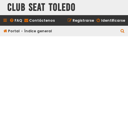
Club Seat Toledo
FAQ
Contáctenos
Registrarse
Identificarse
B
Portal
Índice general
u
s
c
a
r