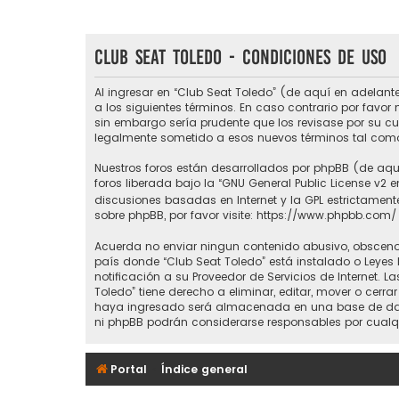
Club Seat Toledo - Condiciones de uso
Al ingresar en “Club Seat Toledo” (de aquí en adelante
a los siguientes términos. En caso contrario por favo
sin embargo sería prudente que los revisase por su c
legalmente sometido a esos nuevos términos tal como
Nuestros foros están desarrollados por phpBB (de aquí
foros liberada bajo la “
GNU General Public License v2 e
discusiones basadas en Internet y la GPL estrictame
sobre phpBB, por favor visite:
https://www.phpbb.com/
Acuerda no enviar ningun contenido abusivo, obsceno, 
país donde “Club Seat Toledo” está instalado o Leyes
notificación a su Proveedor de Servicios de Internet.
Toledo” tiene derecho a eliminar, editar, mover o ce
haya ingresado será almacenada en una base de datos
ni phpBB podrán considerarse responsables por cualq
Portal
Índice general