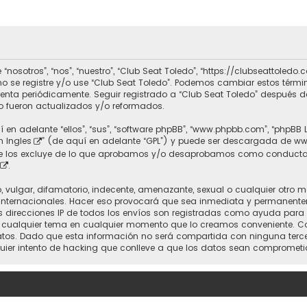
 “nosotros”, “nos”, “nuestro”, “Club Seat Toledo”, “https://clubseattole
r no se registre y/o use “Club Seat Toledo”. Podemos cambiar estos térm
uenta periódicamente. Seguir registrado a “Club Seat Toledo” después 
 fueron actualizados y/o reformados.
 en adelante “ellos”, “sus”, “software phpBB”, “www.phpbb.com”, “phpBB 
n Ingles
” (de aquí en adelante “GPL”) y puede ser descargada de
ww
nte los excluye de lo que aprobamos y/o desaprobamos como conducta
.
vulgar, difamatorio, indecente, amenazante, sexual o cualquier otro mat
 Internacionales. Hacer eso provocará que sea inmediata y permanente
 Las direcciones IP de todos los envíos son registradas como ayuda para
rrar cualquier tema en cualquier momento que lo creamos conveniente.
. Dado que esta información no será compartida con ninguna tercera 
uier intento de hacking que conlleve a que los datos sean comprometi