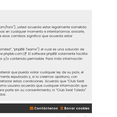
do.com/foro”), usted acuerda estar legalmente sometido
inos en cualquier momento e intentaríamos avisarle,
de esos cambios significa que acuerda estar
Limited”, “phpBB Teams”) el cual es una solución de
w.phpbb.com
. El software phpBB solamente facilita
s y/o contenido permisible. Para más información
erial que pueda violar cualquier ley de su país, el
mente expulsado y, si lo creemos oportuno, con
 reforzar estas condiciones. Acuerda que “Club Seat
 Como usuario acuerda que cualquier información que
parte sin su consentimiento, ni “Club Seat Toledo”
dos.
Contáctenos
Borrar cookies