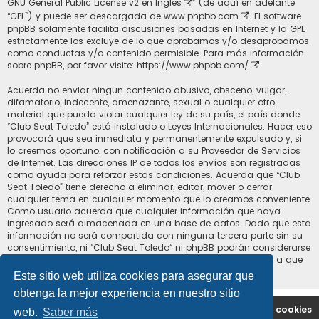
GNU General Public License v2 en Ingles
” (de aquí en adelante
“GPL”) y puede ser descargada de
www.phpbb.com
. El software
phpBB solamente facilita discusiones basadas en Internet y la GPL
estrictamente los excluye de lo que aprobamos y/o desaprobamos
como conductas y/o contenido permisible. Para más información
sobre phpBB, por favor visite:
https://www.phpbb.com/
.
Acuerda no enviar ningun contenido abusivo, obsceno, vulgar,
difamatorio, indecente, amenazante, sexual o cualquier otro
material que pueda violar cualquier ley de su país, el país donde
“Club Seat Toledo” está instalado o Leyes Internacionales. Hacer eso
provocará que sea inmediata y permanentemente expulsado y, si
lo creemos oportuno, con notificación a su Proveedor de Servicios
de Internet. Las direcciones IP de todos los envíos son registradas
como ayuda para reforzar estas condiciones. Acuerda que “Club
Seat Toledo” tiene derecho a eliminar, editar, mover o cerrar
cualquier tema en cualquier momento que lo creamos conveniente.
Como usuario acuerda que cualquier información que haya
ingresado será almacenada en una base de datos. Dado que esta
información no será compartida con ninguna tercera parte sin su
consentimiento, ni “Club Seat Toledo” ni phpBB podrán considerarse
responsables por cualquier intento de hacking que conlleve a que
los datos sean comprometidos.
Este sitio web utiliza cookies para asegurar que
obtenga la mejor experiencia en nuestro sitio
Portal
Índice general
Contáctenos
Borrar cookies
web.
Saber más