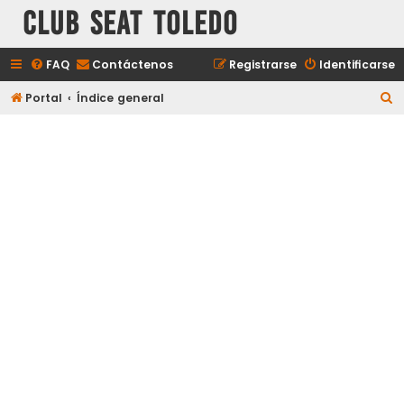
Club Seat Toledo
FAQ
Contáctenos
Registrarse
Identificarse
B
Portal
Índice general
u
s
c
a
r