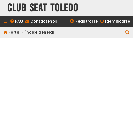
Club Seat Toledo
FAQ
Contáctenos
Registrarse
Identificarse
B
Portal
Índice general
u
s
c
a
r