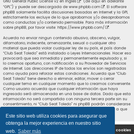
GNU General Public License v2 en Ingles
” (de aquí en adelante
“GPL”) y puede ser descargada de
www.phpbb.com
. El software
phpBB solamente facilita discusiones basadas en Internet y la GPL
estrictamente los excluye de lo que aprobamos y/o desaprobamos
como conductas y/o contenido permisible. Para más información
sobre phpBB, por favor visite:
https://www.phpbb.com/
.
Acuerda no enviar ningun contenido abusivo, obsceno, vulgar,
difamatorio, indecente, amenazante, sexual o cualquier otro
material que pueda violar cualquier ley de su país, el país donde
“Club Seat Toledo” está instalado o Leyes Internacionales. Hacer eso
provocará que sea inmediata y permanentemente expulsado y, si
lo creemos oportuno, con notificación a su Proveedor de Servicios
de Internet. Las direcciones IP de todos los envíos son registradas
como ayuda para reforzar estas condiciones. Acuerda que “Club
Seat Toledo” tiene derecho a eliminar, editar, mover o cerrar
cualquier tema en cualquier momento que lo creamos conveniente.
Como usuario acuerda que cualquier información que haya
ingresado será almacenada en una base de datos. Dado que esta
información no será compartida con ninguna tercera parte sin su
consentimiento, ni “Club Seat Toledo” ni phpBB podrán considerarse
responsables por cualquier intento de hacking que conlleve a que
los datos sean comprometidos.
Este sitio web utiliza cookies para asegurar que
obtenga la mejor experiencia en nuestro sitio
Portal
Índice general
Contáctenos
Borrar cookies
web.
Saber más