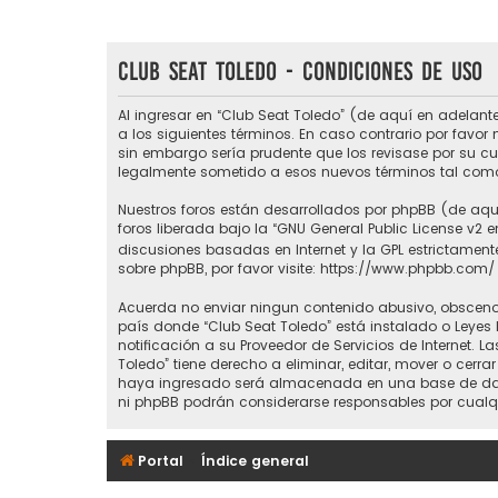
Club Seat Toledo - Condiciones de uso
Al ingresar en “Club Seat Toledo” (de aquí en adelante
a los siguientes términos. En caso contrario por favo
sin embargo sería prudente que los revisase por su c
legalmente sometido a esos nuevos términos tal como
Nuestros foros están desarrollados por phpBB (de aquí
foros liberada bajo la “
GNU General Public License v2 e
discusiones basadas en Internet y la GPL estrictame
sobre phpBB, por favor visite:
https://www.phpbb.com/
Acuerda no enviar ningun contenido abusivo, obsceno, 
país donde “Club Seat Toledo” está instalado o Leyes
notificación a su Proveedor de Servicios de Internet.
Toledo” tiene derecho a eliminar, editar, mover o ce
haya ingresado será almacenada en una base de datos
ni phpBB podrán considerarse responsables por cualq
Portal
Índice general