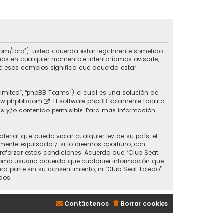
do.com/foro”), usted acuerda estar legalmente sometido
inos en cualquier momento e intentaríamos avisarle,
de esos cambios significa que acuerda estar
Limited”, “phpBB Teams”) el cual es una solución de
w.phpbb.com
. El software phpBB solamente facilita
s y/o contenido permisible. Para más información
erial que pueda violar cualquier ley de su país, el
mente expulsado y, si lo creemos oportuno, con
 reforzar estas condiciones. Acuerda que “Club Seat
 Como usuario acuerda que cualquier información que
parte sin su consentimiento, ni “Club Seat Toledo”
dos.
Contáctenos
Borrar cookies