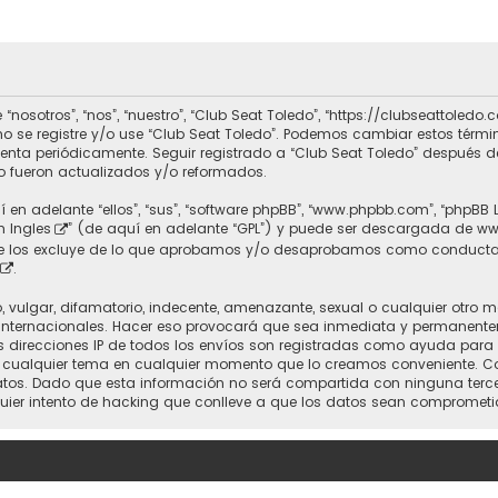
 “nosotros”, “nos”, “nuestro”, “Club Seat Toledo”, “https://clubseattole
r no se registre y/o use “Club Seat Toledo”. Podemos cambiar estos térm
uenta periódicamente. Seguir registrado a “Club Seat Toledo” después 
 fueron actualizados y/o reformados.
 en adelante “ellos”, “sus”, “software phpBB”, “www.phpbb.com”, “phpBB 
n Ingles
” (de aquí en adelante “GPL”) y puede ser descargada de
ww
nte los excluye de lo que aprobamos y/o desaprobamos como conducta
.
vulgar, difamatorio, indecente, amenazante, sexual o cualquier otro mat
 Internacionales. Hacer eso provocará que sea inmediata y permanente
 Las direcciones IP de todos los envíos son registradas como ayuda para
rrar cualquier tema en cualquier momento que lo creamos conveniente.
. Dado que esta información no será compartida con ninguna tercera 
uier intento de hacking que conlleve a que los datos sean comprometi