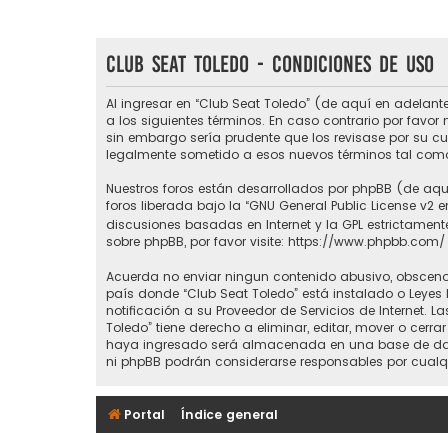
Club Seat Toledo - Condiciones de uso
Al ingresar en “Club Seat Toledo” (de aquí en adelante
a los siguientes términos. En caso contrario por favo
sin embargo sería prudente que los revisase por su c
legalmente sometido a esos nuevos términos tal como
Nuestros foros están desarrollados por phpBB (de aquí
foros liberada bajo la “
GNU General Public License v2 e
discusiones basadas en Internet y la GPL estrictame
sobre phpBB, por favor visite:
https://www.phpbb.com/
Acuerda no enviar ningun contenido abusivo, obsceno, 
país donde “Club Seat Toledo” está instalado o Leyes
notificación a su Proveedor de Servicios de Internet.
Toledo” tiene derecho a eliminar, editar, mover o ce
haya ingresado será almacenada en una base de datos
ni phpBB podrán considerarse responsables por cualq
Portal
Índice general