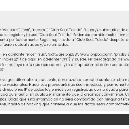
 “nosotros”, “nos”, “nuestro”, “Club Seat Toledo”, “https://clubseattole
r no se registre y/o use “Club Seat Toledo”. Podemos cambiar estos térm
uenta periódicamente. Seguir registrado a “Club Seat Toledo” después 
 fueron actualizados y/o reformados.
 en adelante “ellos”, “sus”, “software phpBB”, “www.phpbb.com”, “phpBB 
n Ingles
” (de aquí en adelante “GPL”) y puede ser descargada de
ww
nte los excluye de lo que aprobamos y/o desaprobamos como conducta
.
vulgar, difamatorio, indecente, amenazante, sexual o cualquier otro mat
 Internacionales. Hacer eso provocará que sea inmediata y permanente
 Las direcciones IP de todos los envíos son registradas como ayuda para
rrar cualquier tema en cualquier momento que lo creamos conveniente.
. Dado que esta información no será compartida con ninguna tercera 
uier intento de hacking que conlleve a que los datos sean comprometi