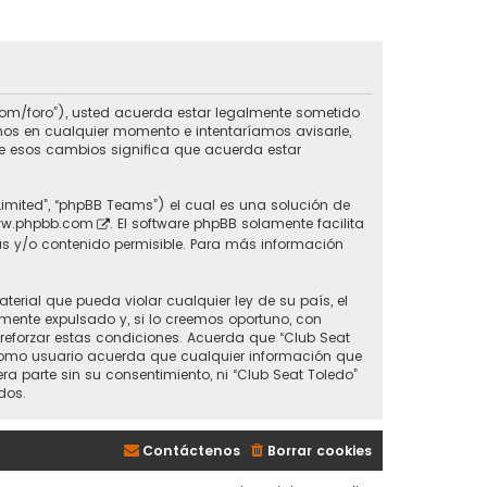
do.com/foro”), usted acuerda estar legalmente sometido
inos en cualquier momento e intentaríamos avisarle,
de esos cambios significa que acuerda estar
Limited”, “phpBB Teams”) el cual es una solución de
w.phpbb.com
. El software phpBB solamente facilita
s y/o contenido permisible. Para más información
erial que pueda violar cualquier ley de su país, el
mente expulsado y, si lo creemos oportuno, con
 reforzar estas condiciones. Acuerda que “Club Seat
 Como usuario acuerda que cualquier información que
parte sin su consentimiento, ni “Club Seat Toledo”
dos.
Contáctenos
Borrar cookies