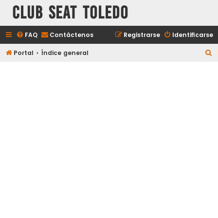
Club Seat Toledo
FAQ
Contáctenos
Registrarse
Identificarse
B
Portal
Índice general
u
s
c
a
r