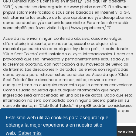
GNU General Public License v2 en Ingles
” (de aquí en adelante
“GPL”) y puede ser descargada de
www.phpbb.com
. El software
phpBB solamente facilita discusiones basadas en Internet y la GPL
estrictamente los excluye de lo que aprobamos y/o desaprobamos
como conductas y/o contenido permisible. Para más información
sobre phpBB, por favor visite:
https://www.phpbb.com/
.
Acuerda no enviar ningun contenido abusivo, obsceno, vulgar,
difamatorio, indecente, amenazante, sexual o cualquier otro
material que pueda violar cualquier ley de su país, el país donde
“Club Seat Toledo” está instalado o Leyes Internacionales. Hacer eso
provocará que sea inmediata y permanentemente expulsado y, si
lo creemos oportuno, con notificación a su Proveedor de Servicios
de Internet. Las direcciones IP de todos los envíos son registradas
como ayuda para reforzar estas condiciones. Acuerda que “Club
Seat Toledo” tiene derecho a eliminar, editar, mover o cerrar
cualquier tema en cualquier momento que lo creamos conveniente.
Como usuario acuerda que cualquier información que haya
ingresado será almacenada en una base de datos. Dado que esta
información no será compartida con ninguna tercera parte sin su
consentimiento, ni “Club Seat Toledo” ni phpBB podrán considerarse
responsables por cualquier intento de hacking que conlleve a que
los datos sean comprometidos.
Este sitio web utiliza cookies para asegurar que
obtenga la mejor experiencia en nuestro sitio
Portal
Índice general
Contáctenos
Borrar cookies
web.
Saber más